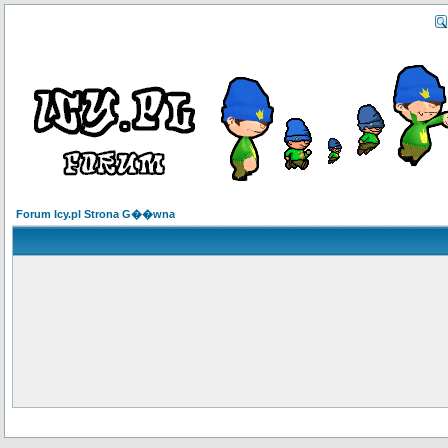
Forum Icy.pl Strona G��wna