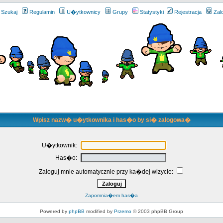
Szukaj
Regulamin
U�ytkownicy
Grupy
Statystyki
Rejestracja
Zal
Wpisz nazw� u�ytkownika i has�o by si� zalogowa�
U�ytkownik:
Has�o:
Zaloguj mnie automatycznie przy ka�dej wizycie:
Zapomnia�em has�a
Powered by
phpBB
modified by
Przemo
© 2003 phpBB Group