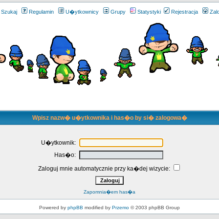
Szukaj
Regulamin
U�ytkownicy
Grupy
Statystyki
Rejestracja
Zal
Wpisz nazw� u�ytkownika i has�o by si� zalogowa�
U�ytkownik:
Has�o:
Zaloguj mnie automatycznie przy ka�dej wizycie:
Zapomnia�em has�a
Powered by
phpBB
modified by
Przemo
© 2003 phpBB Group