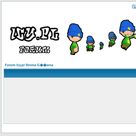
Forum Icy.pl Strona G��wna