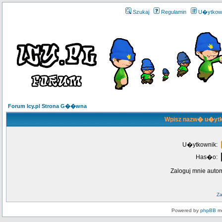
Szukaj
Regulamin
U�ytkow
Forum Icy.pl Strona G��wna
Wpisz nazw� u�ytk
U�ytkownik:
Has�o:
Zaloguj mnie auto
Z
Powered by
phpBB
mo