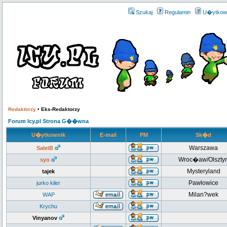
Szukaj
Regulamin
U�ytkow
Redaktorzy
•
Eks-Redaktorzy
Forum Icy.pl Strona G��wna
U�ytkownik
E-mail
PM
Sk�d
Warszawa
SaleiB
Wroc�aw/Olszty
syo
Mysteryland
tajek
Pawłowice
jurko kiler
Milan?wek
WAP
Krychu
Vinyanov