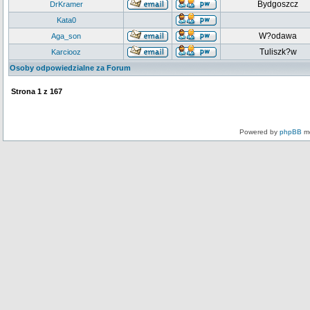
Bydgoszcz
DrKramer
Kata0
W?odawa
Aga_son
Tuliszk?w
Karciooz
Osoby odpowiedzialne za Forum
Strona
1
z
167
Powered by
phpBB
mo