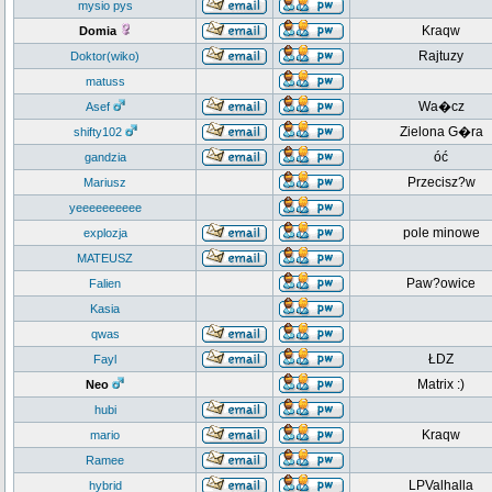
mysio pys
Kraqw
Domia
Rajtuzy
Doktor(wiko)
matuss
Wa�cz
Asef
Zielona G�ra
shifty102
óć
gandzia
Przecisz?w
Mariusz
yeeeeeeeeee
pole minowe
explozja
MATEUSZ
Paw?owice
Falien
Kasia
qwas
ŁDZ
Fayl
Matrix :)
Neo
hubi
Kraqw
mario
Ramee
LPValhalla
hybrid