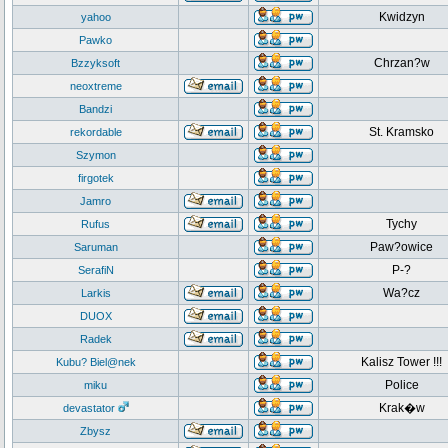
Kwidzyn
yahoo
Pawko
Chrzan?w
Bzzyksoft
neoxtreme
Bandzi
St. Kramsko
rekordable
Szymon
firgotek
Jamro
Tychy
Rufus
Paw?owice
Saruman
P-?
SerafiN
Wa?cz
Larkis
DUOX
Radek
Kalisz Tower !!!
Kubu? Biel@nek
Police
miku
Krak�w
devastator
Zbysz