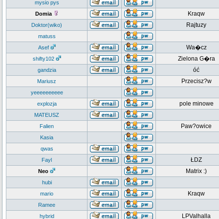
mysio pys
Kraqw
Domia
Rajtuzy
Doktor(wiko)
matuss
Wa�cz
Asef
Zielona G�ra
shifty102
óć
gandzia
Przecisz?w
Mariusz
yeeeeeeeeee
pole minowe
explozja
MATEUSZ
Paw?owice
Falien
Kasia
qwas
ŁDZ
Fayl
Matrix :)
Neo
hubi
Kraqw
mario
Ramee
LPValhalla
hybrid