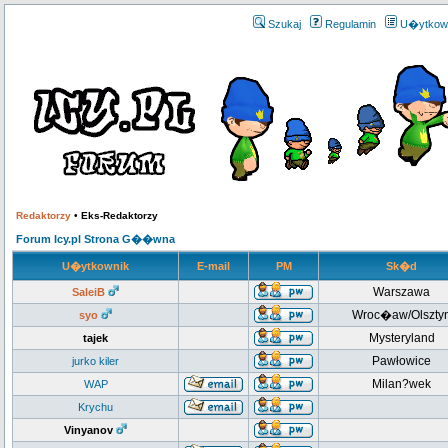
Szukaj
Regulamin
U�ytkow
Redaktorzy
•
Eks-Redaktorzy
Forum Icy.pl Strona G��wna
U�ytkownik
E-mail
PM
Sk�d
Warszawa
SaleiB
Wroc�aw/Olszty
syo
Mysteryland
tajek
Pawłowice
jurko kiler
Milan?wek
WAP
Krychu
Vinyanov