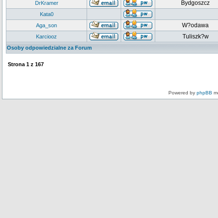
Bydgoszcz
DrKramer
Kata0
W?odawa
Aga_son
Tuliszk?w
Karciooz
Osoby odpowiedzialne za Forum
Strona
1
z
167
Powered by
phpBB
mo