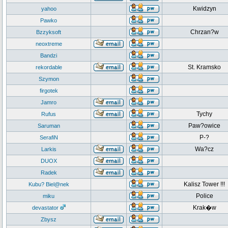
Kwidzyn
yahoo
Pawko
Chrzan?w
Bzzyksoft
neoxtreme
Bandzi
St. Kramsko
rekordable
Szymon
firgotek
Jamro
Tychy
Rufus
Paw?owice
Saruman
P-?
SerafiN
Wa?cz
Larkis
DUOX
Radek
Kalisz Tower !!!
Kubu? Biel@nek
Police
miku
Krak�w
devastator
Zbysz