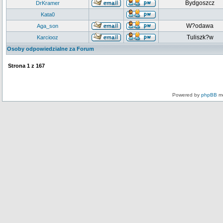
Bydgoszcz
DrKramer
Kata0
W?odawa
Aga_son
Tuliszk?w
Karciooz
Osoby odpowiedzialne za Forum
Strona
1
z
167
Powered by
phpBB
mo