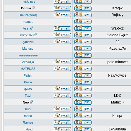
mysio pys
Kraqw
Domia
Rajtuzy
Doktor(wiko)
matuss
Wa�cz
Asef
Zielona G�ra
shifty102
óć
gandzia
Przecisz?w
Mariusz
yeeeeeeeeee
pole minowe
explozja
MATEUSZ
Paw?owice
Falien
Kasia
qwas
ŁDZ
Fayl
Matrix :)
Neo
hubi
Kraqw
mario
Ramee
LPValhalla
hybrid