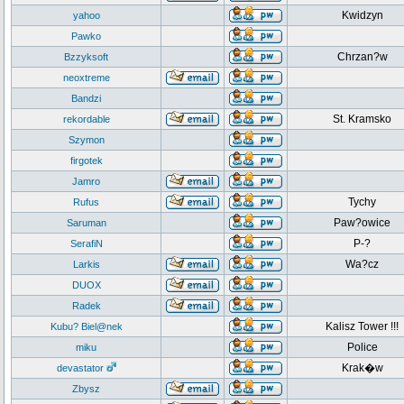
Kwidzyn
yahoo
Pawko
Chrzan?w
Bzzyksoft
neoxtreme
Bandzi
St. Kramsko
rekordable
Szymon
firgotek
Jamro
Tychy
Rufus
Paw?owice
Saruman
P-?
SerafiN
Wa?cz
Larkis
DUOX
Radek
Kalisz Tower !!!
Kubu? Biel@nek
Police
miku
Krak�w
devastator
Zbysz