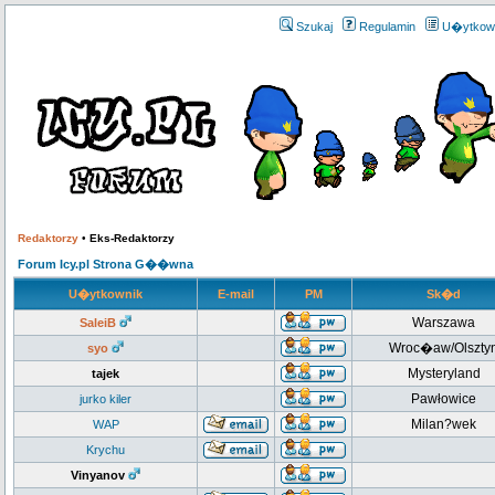
Szukaj
Regulamin
U�ytkow
Redaktorzy
•
Eks-Redaktorzy
Forum Icy.pl Strona G��wna
U�ytkownik
E-mail
PM
Sk�d
Warszawa
SaleiB
Wroc�aw/Olszty
syo
Mysteryland
tajek
Pawłowice
jurko kiler
Milan?wek
WAP
Krychu
Vinyanov