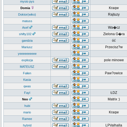
mysio pys
Kraqw
Domia
Rajtuzy
Doktor(wiko)
matuss
Wa�cz
Asef
Zielona G�ra
shifty102
óć
gandzia
Przecisz?w
Mariusz
yeeeeeeeeee
pole minowe
explozja
MATEUSZ
Paw?owice
Falien
Kasia
qwas
ŁDZ
Fayl
Matrix :)
Neo
hubi
Kraqw
mario
Ramee
LPValhalla
hybrid