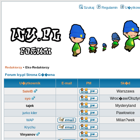
Szukaj
Regulamin
U�ytkow
Redaktorzy
•
Eks-Redaktorzy
Forum Icy.pl Strona G��wna
U�ytkownik
E-mail
PM
Sk�d
Warszawa
SaleiB
Wroc�aw/Olszty
syo
Mysteryland
tajek
Pawłowice
jurko kiler
Milan?wek
WAP
Krychu
Vinyanov