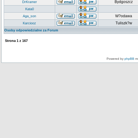
Bydgoszcz
DrKramer
Kata0
W?odawa
Aga_son
Tuliszk?w
Karciooz
Osoby odpowiedzialne za Forum
Strona
1
z
167
Powered by
phpBB
mo