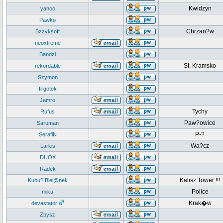
Kwidzyn
yahoo
Pawko
Chrzan?w
Bzzyksoft
neoxtreme
Bandzi
St. Kramsko
rekordable
Szymon
firgotek
Jamro
Tychy
Rufus
Paw?owice
Saruman
P-?
SerafiN
Wa?cz
Larkis
DUOX
Radek
Kalisz Tower !!!
Kubu? Biel@nek
Police
miku
Krak�w
devastator
Zbysz