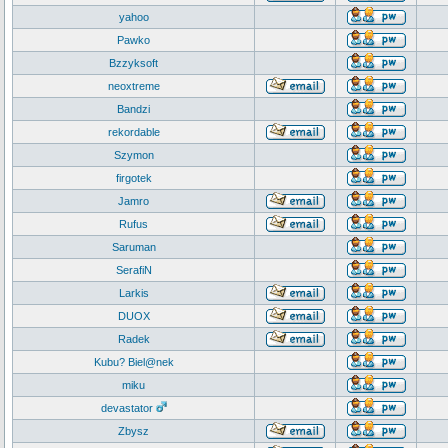
yahoo
Pawko
Bzzyksoft
neoxtreme
Bandzi
rekordable
Szymon
firgotek
Jamro
Rufus
Saruman
SerafiN
Larkis
DUOX
Radek
Kubu? Biel@nek
miku
devastator
Zbysz