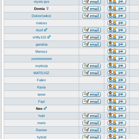
mysio pys
Domia
Doktor(wiko)
matuss
Asef
shifty102
gandzia
Mariusz
yeeeeeeeeee
explozja
MATEUSZ
Falien
Kasia
qwas
Fayl
Neo
hubi
mario
Ramee
hybrid