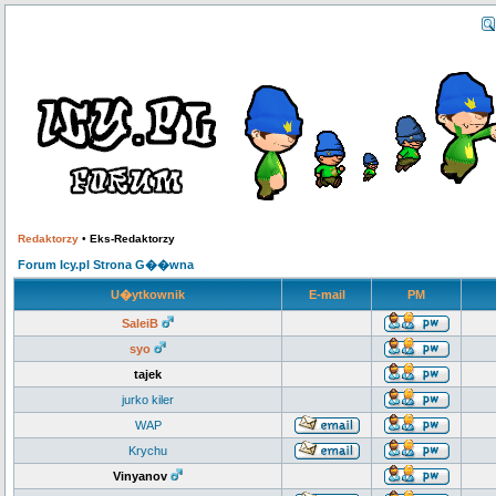
Redaktorzy
•
Eks-Redaktorzy
Forum Icy.pl Strona G��wna
U�ytkownik
E-mail
PM
SaleiB
syo
tajek
jurko kiler
WAP
Krychu
Vinyanov