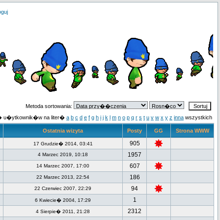
oguj
Metoda sortowania:
 u�ytkownik�w na liter�
a
b
c
d
e
f
g
h
i
j
k
l
m
n
o
p
q
r
s
t
u
v
w
x
y
z
inna
wszystkich
Ostatnia wizyta
Posty
GG
Strona WWW
905
17 Grudzie� 2014, 03:41
1957
4 Marzec 2019, 10:18
607
14 Marzec 2007, 17:00
186
22 Marzec 2013, 22:54
94
22 Czerwiec 2007, 22:29
1
6 Kwiecie� 2004, 17:29
2312
4 Sierpie� 2011, 21:28