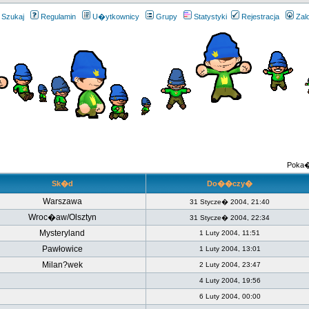
Szukaj
Regulamin
U�ytkownicy
Grupy
Statystyki
Rejestracja
Zal
Poka�
Sk�d
Do��czy�
Warszawa
31 Stycze� 2004, 21:40
Wroc�aw/Olsztyn
31 Stycze� 2004, 22:34
Mysteryland
1 Luty 2004, 11:51
Pawłowice
1 Luty 2004, 13:01
Milan?wek
2 Luty 2004, 23:47
4 Luty 2004, 19:56
6 Luty 2004, 00:00