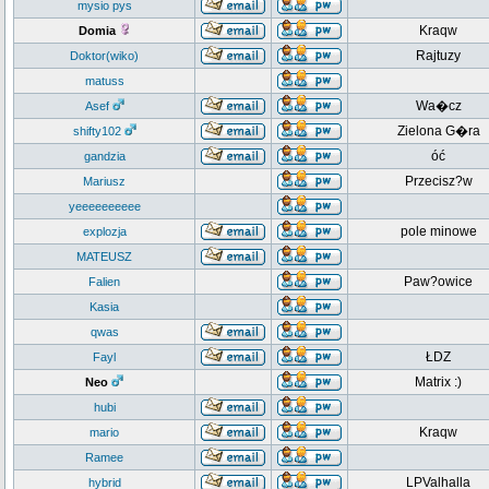
mysio pys
Kraqw
Domia
Rajtuzy
Doktor(wiko)
matuss
Wa�cz
Asef
Zielona G�ra
shifty102
óć
gandzia
Przecisz?w
Mariusz
yeeeeeeeeee
pole minowe
explozja
MATEUSZ
Paw?owice
Falien
Kasia
qwas
ŁDZ
Fayl
Matrix :)
Neo
hubi
Kraqw
mario
Ramee
LPValhalla
hybrid