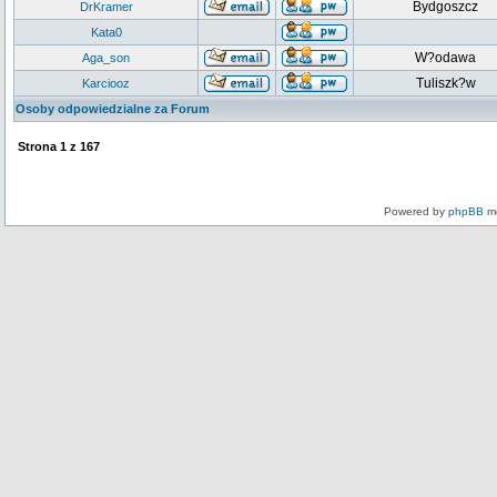
Bydgoszcz
DrKramer
Kata0
W?odawa
Aga_son
Tuliszk?w
Karciooz
Osoby odpowiedzialne za Forum
Strona
1
z
167
Powered by
phpBB
mo