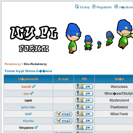
Szukaj
Regulamin
U�ytkow
Redaktorzy
•
Eks-Redaktorzy
Forum Icy.pl Strona G��wna
U�ytkownik
E-mail
PM
Sk�d
Warszawa
SaleiB
Wroc�aw/Olszty
syo
Mysteryland
tajek
Pawłowice
jurko kiler
Milan?wek
WAP
Krychu
Vinyanov