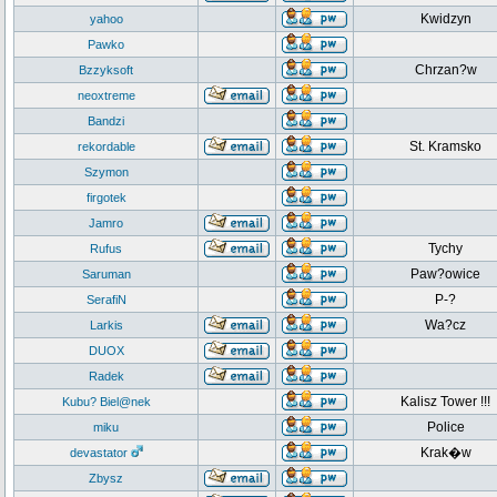
Kwidzyn
yahoo
Pawko
Chrzan?w
Bzzyksoft
neoxtreme
Bandzi
St. Kramsko
rekordable
Szymon
firgotek
Jamro
Tychy
Rufus
Paw?owice
Saruman
P-?
SerafiN
Wa?cz
Larkis
DUOX
Radek
Kalisz Tower !!!
Kubu? Biel@nek
Police
miku
Krak�w
devastator
Zbysz