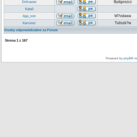
Bydgoszcz
DrKramer
Kata0
W?odawa
Aga_son
Tuliszk?w
Karciooz
Osoby odpowiedzialne za Forum
Strona
1
z
167
Powered by
phpBB
mo