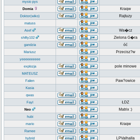
mysio pys
Kraqw
Domia
Rajtuzy
Doktor(wiko)
matuss
Wa�cz
Asef
Zielona G�ra
shifty102
óć
gandzia
Przecisz?w
Mariusz
yeeeeeeeeee
pole minowe
explozja
MATEUSZ
Paw?owice
Falien
Kasia
qwas
ŁDZ
Fayl
Matrix :)
Neo
hubi
Kraqw
mario
Ramee
LPValhalla
hybrid