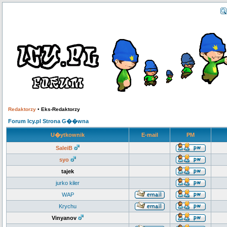
Redaktorzy
•
Eks-Redaktorzy
Forum Icy.pl Strona G��wna
U�ytkownik
E-mail
PM
SaleiB
syo
tajek
jurko kiler
WAP
Krychu
Vinyanov