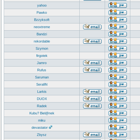
yahoo
Pawko
Bzzyksoft
neoxtreme
Bandzi
rekordable
Szymon
firgotek
Jamro
Rufus
Saruman
SerafiN
Larkis
DUOX
Radek
Kubu? Biel@nek
miku
devastator
Zbysz