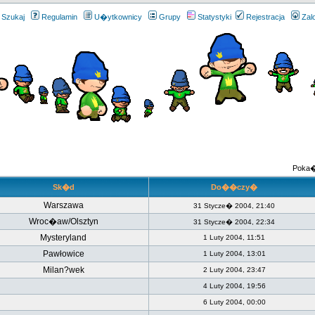
Szukaj
Regulamin
U�ytkownicy
Grupy
Statystyki
Rejestracja
Zal
Poka�
Sk�d
Do��czy�
Warszawa
31 Stycze� 2004, 21:40
Wroc�aw/Olsztyn
31 Stycze� 2004, 22:34
Mysteryland
1 Luty 2004, 11:51
Pawłowice
1 Luty 2004, 13:01
Milan?wek
2 Luty 2004, 23:47
4 Luty 2004, 19:56
6 Luty 2004, 00:00