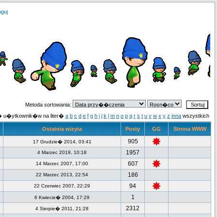
oguj
Metoda sortowania:
 u�ytkownik�w na liter�
a
b
c
d
e
f
g
h
i
j
k
l
m
n
o
p
q
r
s
t
u
v
w
x
y
z
inna
wszystkich
Ostatnia wizyta
Posty
GG
Strona WWW
905
17 Grudzie� 2014, 03:41
1957
4 Marzec 2019, 10:18
607
14 Marzec 2007, 17:00
186
22 Marzec 2013, 22:54
94
22 Czerwiec 2007, 22:29
1
6 Kwiecie� 2004, 17:29
2312
4 Sierpie� 2011, 21:28