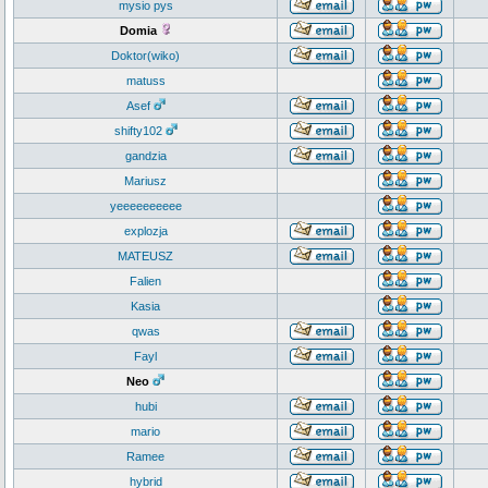
mysio pys
Domia
Doktor(wiko)
matuss
Asef
shifty102
gandzia
Mariusz
yeeeeeeeeee
explozja
MATEUSZ
Falien
Kasia
qwas
Fayl
Neo
hubi
mario
Ramee
hybrid