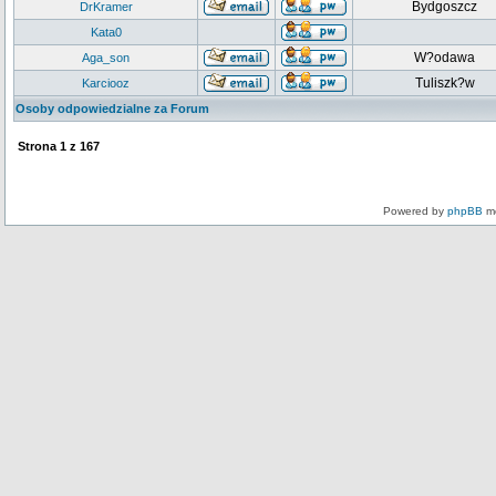
Bydgoszcz
DrKramer
Kata0
W?odawa
Aga_son
Tuliszk?w
Karciooz
Osoby odpowiedzialne za Forum
Strona
1
z
167
Powered by
phpBB
mo