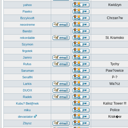
Kwidzyn
yahoo
Pawko
Chrzan?w
Bzzyksoft
neoxtreme
Bandzi
St. Kramsko
rekordable
Szymon
firgotek
Jamro
Tychy
Rufus
Paw?owice
Saruman
P-?
SerafiN
Wa?cz
Larkis
DUOX
Radek
Kalisz Tower !!!
Kubu? Biel@nek
Police
miku
Krak�w
devastator
Zbysz