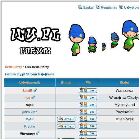
Szukaj
Regulamin
U�ytkow
Redaktorzy
•
Eks-Redaktorzy
Forum Icy.pl Strona G��wna
U�ytkownik
E-mail
PM
Sk�d
Warszawa
SaleiB
Wroc�aw/Olszty
syo
Mysteryland
tajek
Pawłowice
jurko kiler
Milan?wek
WAP
Krychu
Vinyanov