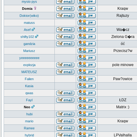
mysio pys
Kraqw
Domia
Rajtuzy
Doktor(wiko)
matuss
Wa�cz
Asef
Zielona G�ra
shifty102
óć
gandzia
Przecisz?w
Mariusz
yeeeeeeeeee
pole minowe
explozja
MATEUSZ
Paw?owice
Falien
Kasia
qwas
ŁDZ
Fayl
Matrix :)
Neo
hubi
Kraqw
mario
Ramee
LPValhalla
hybrid