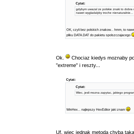
Cytat:
gdybym uwazal ze polskie znaki to dobra r
nawet wygladalyby troche nienaturalnie...
OK, czyli bez polskich znakow... hmm, to nawe
pliku DATA.DAT do pakietu spolszczajacego
Ok.
Chociaz kiedys moznaby pom
"extreme" i reszty...
Cytat:
Cytat:
Wiec, jesli mozna zapytac, jakiego prog
WinHex... najlepszy HexEditor jaki znam
Uf, wiec jednak metoda chyba taka