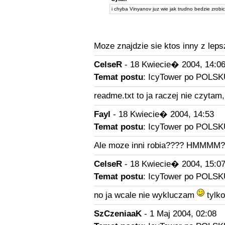
i chyba Vinyanov juz wie jak trudno bedzie zrobic 
Moze znajdzie sie ktos inny z le
CelseR
- 18 Kwiecie� 2004, 14:0
Temat postu
: IcyTower po POLSK
readme.txt to ja raczej nie czytam,
Fayl
- 18 Kwiecie� 2004, 14:53
Temat postu
: IcyTower po POLSK
Ale moze inni robia???? HMMMM
CelseR
- 18 Kwiecie� 2004, 15:0
Temat postu
: IcyTower po POLSK
no ja wcale nie wykluczam
tylko
SzCzeniaaK
- 1 Maj 2004, 02:08