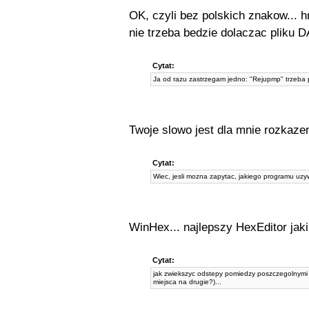
OK, czyli bez polskich znakow... h
nie trzeba bedzie dolaczac pliku
Cytat:
Ja od razu zastrzegam jedno: "Rejupmp" trzeba p
Twoje slowo jest dla mnie rozkaz
Cytat:
Wiec, jesli mozna zapytac, jakiego programu uz
WinHex... najlepszy HexEditor ja
Cytat:
jak zwiekszyc odstepy pomiedzy poszczegolnymi 
miejsca na drugie?)...