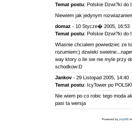
Temat postu
: Polskie Dzwi?ki do I
Niewiem jak jedynym rozwiazaniem
domaz
- 10 Stycze� 2005, 16:53
Temat postu
: Polskie Dzwi?ki do I
Wlasnie chcialem powiedziec ze to
rozumiem:) dzwieki swietne...nape
way ktory o ile sie nie myle przy 
schodkow:D
Jankov
- 29 Listopad 2005, 14:40
Temat postu
: IcyTower po POLSK
Nie wiem po co robic tego moda ale
pasi ta wersja
Powered by
phpBB
mo