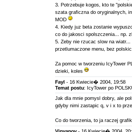
3. Potrzebuje kogos, kto te "polski
szata graficzna do oryginalnych, in
MOD
4. Kiedy juz beta zostanie wypusz
co do jakosci spolszczenia... np. 
5. Zeby nie rzucac slow na wiatr...
przetlumaczone menu, bez polskich 
Za pomoc w tworzeniu IcyTower PL
dzieki, koles
Fayl
- 16 Kwiecie� 2004, 19:58
Temat postu
: IcyTower po POLSK
Jak dla mnie pomysl dobry, ale pol
gdyby nimi zastapic q, v i x to prze
Co do tworzenia, to ja raczej grafi
Vinyanov
- 16 Kwiecie� 2004, 20