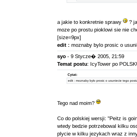
a jakie to konkretnie sprawy
? j
moze po prostu pioklowi sie nie ch
[size=9px]
edit :
moznaby bylo prosic o usuni
syo
- 9 Stycze� 2005, 21:59
Temat postu
: IcyTower po POLSK
Cytat:
edit : moznaby bylo prosic o usuniecie tego post
Tego nad moim?
Co do polskiej wersji: "Peitz is g
wtedy bedzie potrzebowal kilku os
plycie w kilku jezykach wraz z in