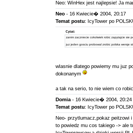
Neo: WinHex jest najlepsie! Ja mam
Neo
- 16 Kwiecie� 2004, 20:17
Temat postu
: IcyTower po POLSK
Cytat:
zanim zaczniecie cokolwiek robic zapytajcie sie p
juz jeden gosciu probowal zrobic polska wersje s
wlasnie dlatego powiemy mu juz po
dokonanym
a tak na serio, to nie wiem co robic
Domia
- 16 Kwiecie� 2004, 20:24
Temat postu
: IcyTower po POLSK
Neo- przytlumacz,pokaz peitzowi i n
to powiedz mu cos takiego -> ale t
IcyTowerowcow,a dzieki wersji PL 