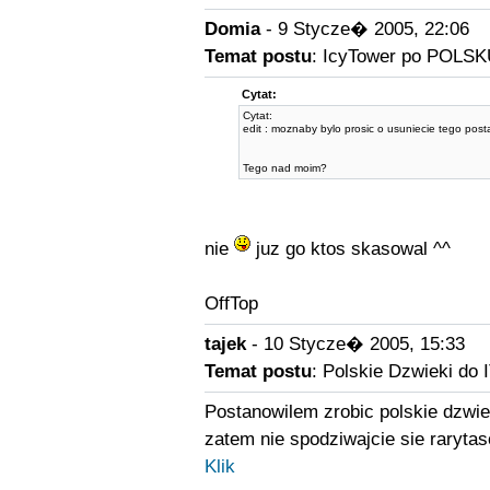
Domia
- 9 Stycze� 2005, 22:06
Temat postu
: IcyTower po POLSK
Cytat:
Cytat:
edit : moznaby bylo prosic o usuniecie tego post
Tego nad moim?
nie
juz go ktos skasowal ^^
OffTop
tajek
- 10 Stycze� 2005, 15:33
Temat postu
: Polskie Dzwieki do I
Postanowilem zrobic polskie dzwie
zatem nie spodziwajcie sie raryta
Klik