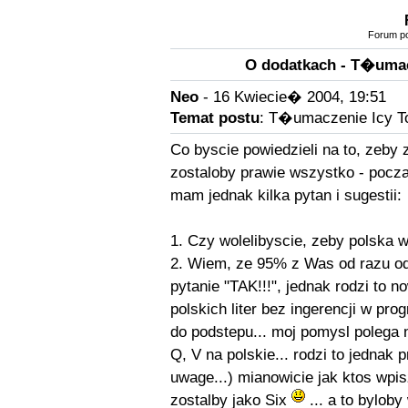
Forum po
O dodatkach - T�umacz
Neo
- 16 Kwiecie� 2004, 19:51
Temat postu
: T�umaczenie Icy To
Co byscie powiedzieli na to, zeby 
zostaloby prawie wszystko - pocza
mam jednak kilka pytan i sugestii:
1. Czy wolelibyscie, zeby polska we
2. Wiem, ze 95% z Was od razu od
pytanie "TAK!!!", jednak rodzi to n
polskich liter bez ingerencji w pr
do podstepu... moj pomysl polega n
Q, V na polskie... rodzi to jednak 
uwage...) mianowicie jak ktos wpisz
zostalby jako Six
... a to bylob