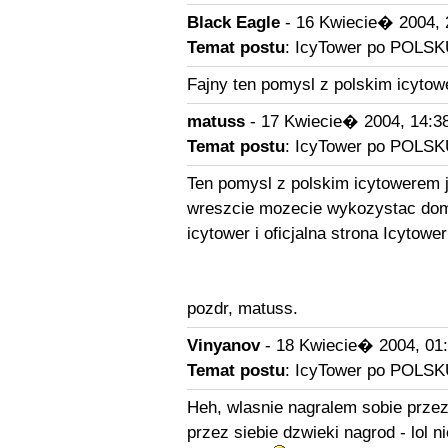
Black Eagle
- 16 Kwiecie� 2004, 
Temat postu
: IcyTower po POLSK
Fajny ten pomysl z polskim icytowe
matuss
- 17 Kwiecie� 2004, 14:3
Temat postu
: IcyTower po POLSK
Ten pomysl z polskim icytowerem j
wreszcie mozecie wykozystac domen
icytower i oficjalna strona Icytow
pozdr, matuss.
Vinyanov
- 18 Kwiecie� 2004, 01
Temat postu
: IcyTower po POLSK
Heh, wlasnie nagralem sobie przez
przez siebie dzwieki nagrod - lol