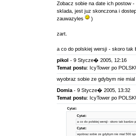
Zobacz sobie na date ich postow - o
sklada, jest juz skonczona i doste
zauwazyles
)
zart.
a co do polskiej wersji - skoro ta
pikol
- 9 Stycze� 2005, 12:16
Temat postu
: IcyTower po POLSK
wyobraz sobie ze gdybym nie mial 
Domia
- 9 Stycze� 2005, 13:32
Temat postu
: IcyTower po POLSK
Cytat:
Cytat:
a co do polskiej wersji - skoro tak bardzo
Cytat:
wyobraz sobie ze gdybym nie mial 500 spr