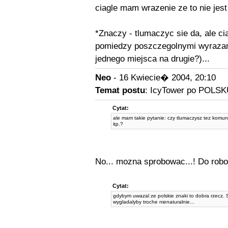
ciagle mam wrazenie ze to nie jest
*Znaczy - tlumaczyc sie da, ale c
pomiedzy poszczegolnymi wyrazami
jednego miejsca na drugie?)...
Neo
- 16 Kwiecie� 2004, 20:10
Temat postu
: IcyTower po POLSK
Cytat:
ale mam takie pytanie: czy tlumaczysz tez komun
itp.?
No... mozna sprobowac...! Do robo
Cytat:
gdybym uwazal ze polskie znaki to dobra rzecz. 
wygladalyby troche nienaturalnie...