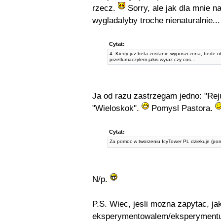
rzecz.
Sorry, ale jak dla mnie n
wygladalyby troche nienaturalnie...
Cytat:
4. Kiedy juz beta zostanie wypuszczona, bede otw
przetlumaczylem jakis wyraz czy cos...
Ja od razu zastrzegam jedno: "Rej
"Wieloskok".
Pomysl Pastora.
Cytat:
Za pomoc w tworzeniu IcyTower PL dziekuje (po
N/p.
P.S. Wiec, jesli mozna zapytac, j
eksperymentowalem/eksperymentuj