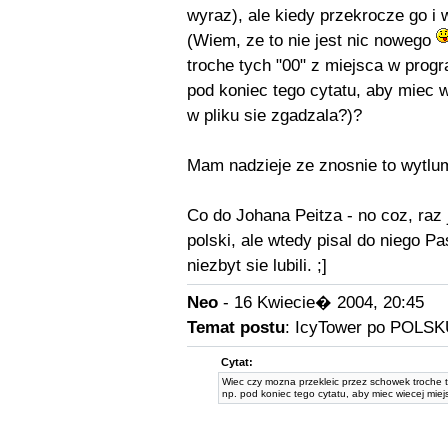
wyraz), ale kiedy przekrocze go i w
(Wiem, ze to nie jest nic nowego
troche tych "00" z miejsca w progra
pod koniec tego cytatu, aby miec w
w pliku sie zgadzala?)?
Mam nadzieje ze znosnie to wytl
Co do Johana Peitza - no coz, raz 
polski, ale wtedy pisal do niego Pa
niezbyt sie lubili. ;]
Neo
- 16 Kwiecie� 2004, 20:45
Temat postu
: IcyTower po POLSK
Cytat:
Wiec czy mozna przekleic przez schowek troche ty
np. pod koniec tego cytatu, aby miec wiecej miejs