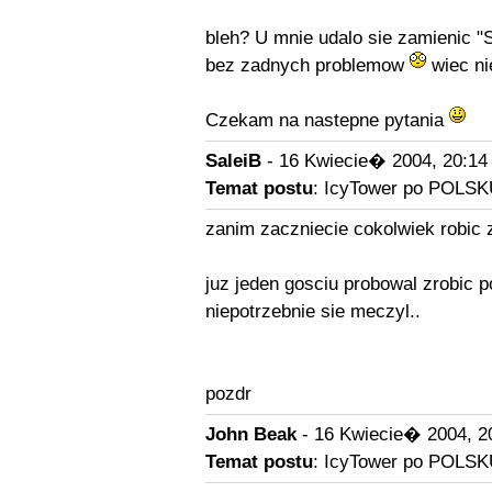
bleh? U mnie udalo sie zamien
bez zadnych problemow
wiec ni
Czekam na nastepne pytania
SaleiB
- 16 Kwiecie� 2004, 20:14
Temat postu
: IcyTower po POLSK
zanim zaczniecie cokolwiek robic z
juz jeden gosciu probowal zrobic p
niepotrzebnie sie meczyl..
pozdr
John Beak
- 16 Kwiecie� 2004, 2
Temat postu
: IcyTower po POLSK