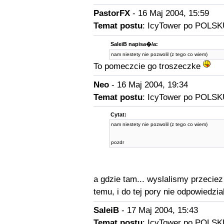
PastorFX
- 16 Maj 2004, 15:59
Temat postu
: IcyTower po POLSK
SaleiB napisa�/a:
nam niestety nie pozwolil (z tego co wiem)
To pomeczcie go troszeczke
Neo
- 16 Maj 2004, 19:34
Temat postu
: IcyTower po POLSK
Cytat:
nam niestety nie pozwolil (z tego co wiem)
pozdr
a gdzie tam... wyslalismy przeciez
temu, i do tej pory nie odpowiedzia
SaleiB
- 17 Maj 2004, 15:43
Temat postu
: IcyTower po POLSK