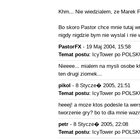
Khm... Nie wiedzialem, ze Marek F
Bo skoro Pastor chce mnie tutaj w
nigdy nigdzie bym nie wyslal i nie
PastorFX
- 19 Maj 2004, 15:58
Temat postu
: IcyTower po POLSK
Nieeee... mialem na mysli osobe kto
ten drugi ziomek...
pikol
- 8 Stycze� 2005, 21:51
Temat postu
: IcyTower po POLSK
heeej! a moze ktos podesle ta wers
tworzenie gry? bo to dla mnie wazn
petr
- 8 Stycze� 2005, 22:08
Temat postu
: IcyTower po POLSK