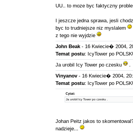
UU.. to moze byc faktyczny proble
I jeszcze jedna sprawa, jesli chod
byc to trudniejsze niz myslalem
z tego nie wyjdzie
John Beak
- 16 Kwiecie� 2004, 2
Temat postu
: IcyTower po POLSK
Ja urobil Icy Tower po czesku
.
Vinyanov
- 16 Kwiecie� 2004, 20
Temat postu
: IcyTower po POLSK
Cytat:
Ja urobil Icy Tower po czesku .
Johan Peitz jakos to skomentowal
nadzieje...