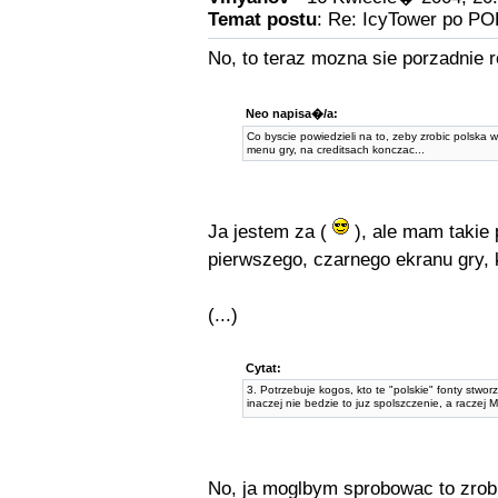
Temat postu
: Re: IcyTower po P
No, to teraz mozna sie porzadnie r
Neo napisa�/a:
Co byscie powiedzieli na to, zeby zrobic polska 
menu gry, na creditsach konczac...
Ja jestem za (
), ale mam takie 
pierwszego, czarnego ekranu gry, 
(...)
Cytat:
3. Potrzebuje kogos, kto te "polskie" fonty stwor
inaczej nie bedzie to juz spolszczenie, a raczej
No, ja moglbym sprobowac to zrobi