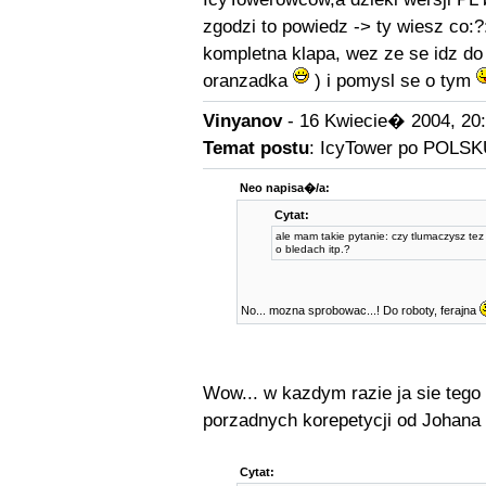
zgodzi to powiedz -> ty wiesz co:?:
kompletna klapa, wez ze se idz d
oranzadka
) i pomysl se o tym
Vinyanov
- 16 Kwiecie� 2004, 20
Temat postu
: IcyTower po POLSK
Neo napisa�/a:
Cytat:
ale mam takie pytanie: czy tlumaczysz te
o bledach itp.?
No... mozna sprobowac...! Do roboty, ferajna
Wow... w kazdym razie ja sie tego
porzadnych korepetycji od Johana 
Cytat: