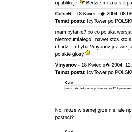
opublikuje.
Bedzie mozna sie p
CelseR
- 18 Kwiecie� 2004, 08:0
Temat postu
: IcyTower po POLSK
mam pytanie? po co polska wersja 
niezrozumialego i nawet ktos kto s
chodzi. i chyba Vinyanov juz wie ja
polskie glosy
.
Vinyanov
- 18 Kwiecie� 2004, 12
Temat postu
: IcyTower po POLSK
Cytat:
mam pytanie? po co polska wersja IT ? przecierz
No, moze w samej grze nie, ale np
postaci?
Cytat: