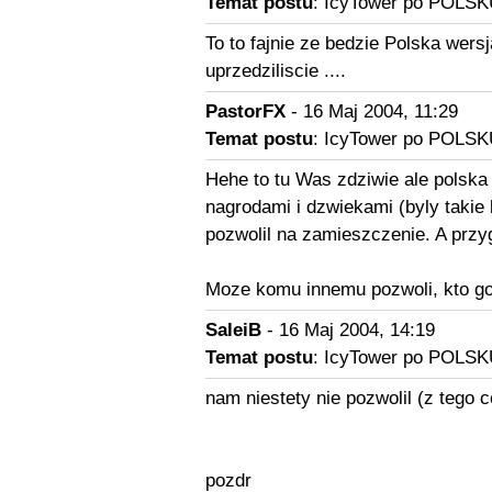
Temat postu
: IcyTower po POLSK
To to fajnie ze bedzie Polska wers
uprzedziliscie ....
PastorFX
- 16 Maj 2004, 11:29
Temat postu
: IcyTower po POLSK
Hehe to tu Was zdziwie ale polska
nagrodami i dzwiekami (byly takie b
pozwolil na zamieszczenie. A przyg
Moze komu innemu pozwoli, kto g
SaleiB
- 16 Maj 2004, 14:19
Temat postu
: IcyTower po POLSK
nam niestety nie pozwolil (z tego 
pozdr