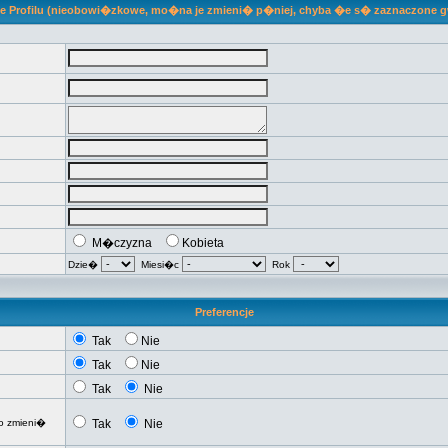
je Profilu (nieobowi�zkowe, mo�na je zmieni� p�niej, chyba �e s� zaznaczone 
M�czyzna
Kobieta
Dzie�
Miesi�c
Rok
Preferencje
Tak
Nie
Tak
Nie
Tak
Nie
o zmieni�
Tak
Nie