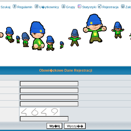
Szukaj
Regulamin
U�ytkownicy
Grupy
Statystyki
Rejestracja
Zal
Obowi�zkowe Dane Rejestracji