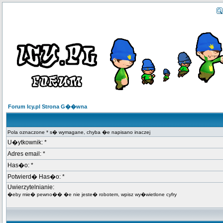
Forum Icy.pl Strona G��wna
Pola oznaczone * s� wymagane, chyba �e napisano inaczej
U�ytkownik: *
Adres email: *
Has�o: *
Potwierd� Has�o: *
Uwierzytelnianie:
�eby mie� pewno�� �e nie jeste� robotem, wpisz wy�wietlone cyfry