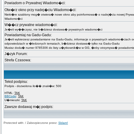
Powiadom o Prywatnej Wiadomo�ci:
Otw�rz okno przy nadej�ciu Wiadomo�ci:
Niekt�re szablony mog� otwiera� nowe okno aby poinformowa� o nadej�ciu nowej Prywa
Wiadomo�ci
W��cz prywatne wiadomo�ci:
Je�eli wy��czysz, nie b�dziesz dostawa� prywatnych wiadomo�ci
Powiadamiaj na Gadu-Gadu:
Je�eli wybierzesz powiadamiane na Gadu-Gadu, informacje o prywatnych wiadomo�ciach o
odpowiedziach w �ledzonych tematach, b�dziesz dostawa� tylko na Gadu-Gadu
Musisz doda� numer 9785306 do listy u�ytkownik�w w GG, �eby otrzymywa� powiadomie
J�zyk Forum:
Strefa Czasowa:
Tekst podpisu:
Podpis - dozwolona ilo�� znak�w: 500
HTML:
TAK
BBCode
:
TAK
U�mieszki:
TAK
Zawsze dodawaj m�j podpis:
Protected with: / Zabezpieczone przez:
Sblam!