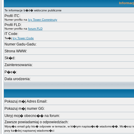
Informac
Te informacje b�d� widoczne publicznie
Profil ITC:
Numer profilu na
Icy Tower Comminuty
Profil FLD:
Numer profilu na
forum FLD
IT Code:
Tw�j
Icy Tower Code
Numer Gadu-Gadu:
Strona WWW:
Sk�d:
Zainteresowania:
P�e�:
Data urodzenia:
Pokazuj m�j Adres Email:
Pokazuj m�j numer GG:
Ukryj moj� obecno�� na forum:
Zawsze powiadamiaj o odpowiedziach:
Wysy�a email gdy kto� odpowie w temacie, w kt�rym napisa�e� wiadomo��. Mo�esz t
przy ka�dej napisanej wiadomo�ci