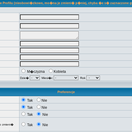
je Profilu (nieobowi�zkowe, mo�na je zmieni� p�niej, chyba �e s� zaznaczone 
M�czyzna
Kobieta
Dzie�
Miesi�c
Rok
Preferencje
Tak
Nie
Tak
Nie
Tak
Nie
o zmieni�
Tak
Nie