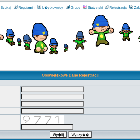
Szukaj
Regulamin
U�ytkownicy
Grupy
Statystyki
Rejestracja
Zal
Obowi�zkowe Dane Rejestracji