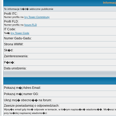
Informac
Te informacje b�d� widoczne publicznie
Profil ITC:
Numer profilu na
Icy Tower Comminuty
Profil FLD:
Numer profilu na
forum FLD
IT Code:
Tw�j
Icy Tower Code
Numer Gadu-Gadu:
Strona WWW:
Sk�d:
Zainteresowania:
P�e�:
Data urodzenia:
Pokazuj m�j Adres Email:
Pokazuj m�j numer GG:
Ukryj moj� obecno�� na forum:
Zawsze powiadamiaj o odpowiedziach:
Wysy�a email gdy kto� odpowie w temacie, w kt�rym napisa�e� wiadomo��. Mo�esz t
przy ka�dej napisanej wiadomo�ci