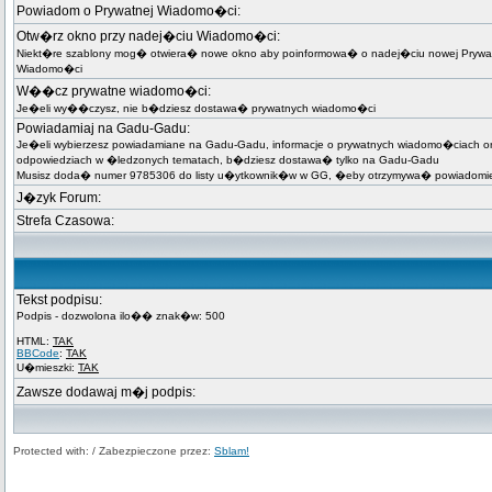
Powiadom o Prywatnej Wiadomo�ci:
Otw�rz okno przy nadej�ciu Wiadomo�ci:
Niekt�re szablony mog� otwiera� nowe okno aby poinformowa� o nadej�ciu nowej Prywa
Wiadomo�ci
W��cz prywatne wiadomo�ci:
Je�eli wy��czysz, nie b�dziesz dostawa� prywatnych wiadomo�ci
Powiadamiaj na Gadu-Gadu:
Je�eli wybierzesz powiadamiane na Gadu-Gadu, informacje o prywatnych wiadomo�ciach o
odpowiedziach w �ledzonych tematach, b�dziesz dostawa� tylko na Gadu-Gadu
Musisz doda� numer 9785306 do listy u�ytkownik�w w GG, �eby otrzymywa� powiadomie
J�zyk Forum:
Strefa Czasowa:
Tekst podpisu:
Podpis - dozwolona ilo�� znak�w: 500
HTML:
TAK
BBCode
:
TAK
U�mieszki:
TAK
Zawsze dodawaj m�j podpis:
Protected with: / Zabezpieczone przez:
Sblam!