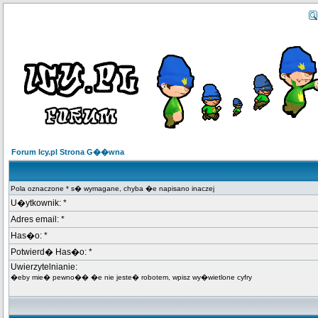
Forum Icy.pl Strona G��wna
Pola oznaczone * s� wymagane, chyba �e napisano inaczej
U�ytkownik: *
Adres email: *
Has�o: *
Potwierd� Has�o: *
Uwierzytelnianie:
�eby mie� pewno�� �e nie jeste� robotem, wpisz wy�wietlone cyfry