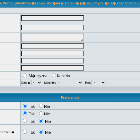
je Profilu (nieobowi�zkowe, mo�na je zmieni� p�niej, chyba �e s� zaznaczone 
M�czyzna
Kobieta
Dzie�
Miesi�c
Rok
Preferencje
Tak
Nie
Tak
Nie
Tak
Nie
o zmieni�
Tak
Nie