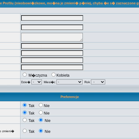
je Profilu (nieobowi�zkowe, mo�na je zmieni� p�niej, chyba �e s� zaznaczone 
M�czyzna
Kobieta
Dzie�
Miesi�c
Rok
Preferencje
Tak
Nie
Tak
Nie
Tak
Nie
o zmieni�
Tak
Nie