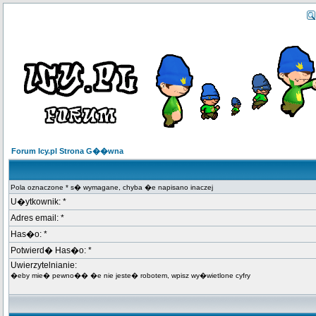
Forum Icy.pl Strona G��wna
Pola oznaczone * s� wymagane, chyba �e napisano inaczej
U�ytkownik: *
Adres email: *
Has�o: *
Potwierd� Has�o: *
Uwierzytelnianie:
�eby mie� pewno�� �e nie jeste� robotem, wpisz wy�wietlone cyfry