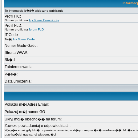
Informac
Te informacje b�d� widoczne publicznie
Profil ITC:
Numer profilu na
Icy Tower Comminuty
Profil FLD:
Numer profilu na
forum FLD
IT Code:
Tw�j
Icy Tower Code
Numer Gadu-Gadu:
Strona WWW:
Sk�d:
Zainteresowania:
P�e�:
Data urodzenia:
Pokazuj m�j Adres Email:
Pokazuj m�j numer GG:
Ukryj moj� obecno�� na forum:
Zawsze powiadamiaj o odpowiedziach:
Wysy�a email gdy kto� odpowie w temacie, w kt�rym napisa�e� wiadomo��. Mo�esz t
przy ka�dej napisanej wiadomo�ci