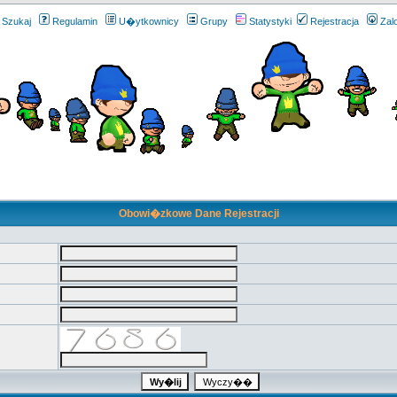
Szukaj
Regulamin
U�ytkownicy
Grupy
Statystyki
Rejestracja
Zal
Obowi�zkowe Dane Rejestracji