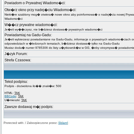
Powiadom o Prywatnej Wiadomo�ci:
Otw�rz okno przy nadej�ciu Wiadomo�ci:
Niekt�re szablony mog� otwiera� nowe okno aby poinformowa� o nadej�ciu nowej Prywa
Wiadomo�ci
W��cz prywatne wiadomo�ci:
Je�eli wy��czysz, nie b�dziesz dostawa� prywatnych wiadomo�ci
Powiadamiaj na Gadu-Gadu:
Je�eli wybierzesz powiadamiane na Gadu-Gadu, informacje o prywatnych wiadomo�ciach o
odpowiedziach w �ledzonych tematach, b�dziesz dostawa� tylko na Gadu-Gadu
Musisz doda� numer 9785306 do listy u�ytkownik�w w GG, �eby otrzymywa� powiadomie
J�zyk Forum:
Strefa Czasowa:
Tekst podpisu:
Podpis - dozwolona ilo�� znak�w: 500
HTML:
TAK
BBCode
:
TAK
U�mieszki:
TAK
Zawsze dodawaj m�j podpis:
Protected with: / Zabezpieczone przez:
Sblam!