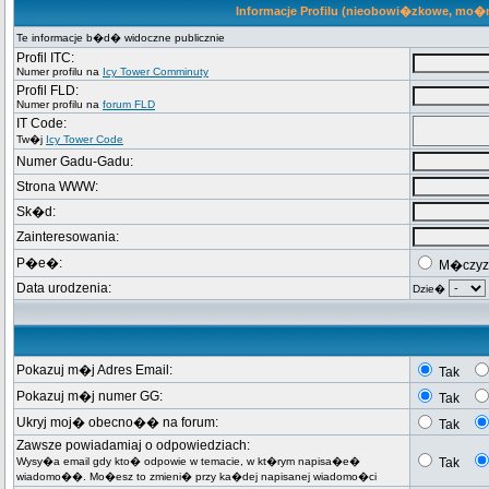
Informacje Profilu (nieobowi�zkowe, mo�
Te informacje b�d� widoczne publicznie
Profil ITC:
Numer profilu na
Icy Tower Comminuty
Profil FLD:
Numer profilu na
forum FLD
IT Code:
Tw�j
Icy Tower Code
Numer Gadu-Gadu:
Strona WWW:
Sk�d:
Zainteresowania:
P�e�:
M�czyz
Data urodzenia:
Dzie�
Pokazuj m�j Adres Email:
Tak
Pokazuj m�j numer GG:
Tak
Ukryj moj� obecno�� na forum:
Tak
Zawsze powiadamiaj o odpowiedziach:
Wysy�a email gdy kto� odpowie w temacie, w kt�rym napisa�e�
Tak
wiadomo��. Mo�esz to zmieni� przy ka�dej napisanej wiadomo�ci