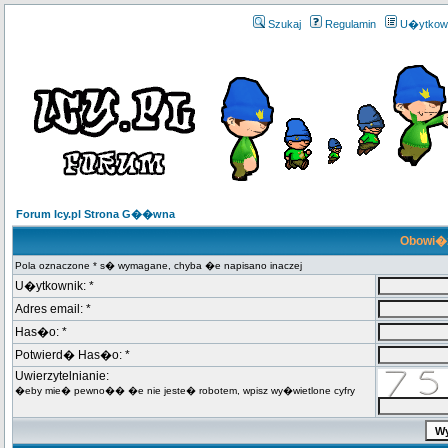
Szukaj
Regulamin
U�ytkow
Forum Icy.pl Strona G��wna
Obowi�z
Pola oznaczone * s� wymagane, chyba �e napisano inaczej
U�ytkownik: *
Adres email: *
Has�o: *
Potwierd� Has�o: *
Uwierzytelnianie:
�eby mie� pewno�� �e nie jeste� robotem, wpisz wy�wietlone cyfry