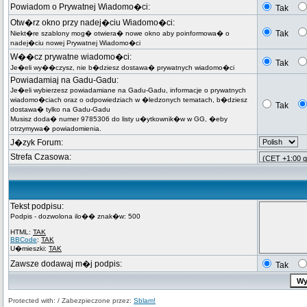
Powiadom o Prywatnej Wiadomo�ci:
Tak
Otw�rz okno przy nadej�ciu Wiadomo�ci:
Tak
Niekt�re szablony mog� otwiera� nowe okno aby poinformowa� o
nadej�ciu nowej Prywatnej Wiadomo�ci
W��cz prywatne wiadomo�ci:
Tak
Je�eli wy��czysz, nie b�dziesz dostawa� prywatnych wiadomo�ci
Powiadamiaj na Gadu-Gadu:
Je�eli wybierzesz powiadamiane na Gadu-Gadu, informacje o prywatnych
wiadomo�ciach oraz o odpowiedziach w �ledzonych tematach, b�dziesz
Tak
dostawa� tylko na Gadu-Gadu
Musisz doda� numer 9785306 do listy u�ytkownik�w w GG, �eby
otrzymywa� powiadomienia.
J�zyk Forum:
Strefa Czasowa:
Tekst podpisu:
Podpis - dozwolona ilo�� znak�w: 500
HTML:
TAK
BBCode
:
TAK
U�mieszki:
TAK
Zawsze dodawaj m�j podpis:
Tak
Protected with: / Zabezpieczone przez:
Sblam!