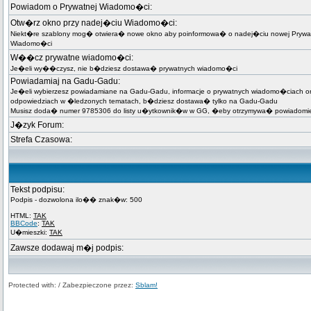
Powiadom o Prywatnej Wiadomo�ci:
Otw�rz okno przy nadej�ciu Wiadomo�ci:
Niekt�re szablony mog� otwiera� nowe okno aby poinformowa� o nadej�ciu nowej Prywa
Wiadomo�ci
W��cz prywatne wiadomo�ci:
Je�eli wy��czysz, nie b�dziesz dostawa� prywatnych wiadomo�ci
Powiadamiaj na Gadu-Gadu:
Je�eli wybierzesz powiadamiane na Gadu-Gadu, informacje o prywatnych wiadomo�ciach o
odpowiedziach w �ledzonych tematach, b�dziesz dostawa� tylko na Gadu-Gadu
Musisz doda� numer 9785306 do listy u�ytkownik�w w GG, �eby otrzymywa� powiadomie
J�zyk Forum:
Strefa Czasowa:
Tekst podpisu:
Podpis - dozwolona ilo�� znak�w: 500
HTML:
TAK
BBCode
:
TAK
U�mieszki:
TAK
Zawsze dodawaj m�j podpis:
Protected with: / Zabezpieczone przez:
Sblam!