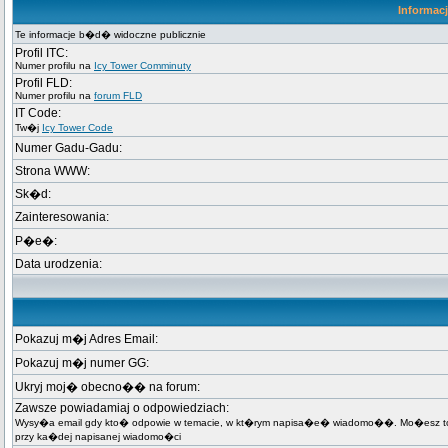
Informac
Te informacje b�d� widoczne publicznie
Profil ITC:
Numer profilu na
Icy Tower Comminuty
Profil FLD:
Numer profilu na
forum FLD
IT Code:
Tw�j
Icy Tower Code
Numer Gadu-Gadu:
Strona WWW:
Sk�d:
Zainteresowania:
P�e�:
Data urodzenia:
Pokazuj m�j Adres Email:
Pokazuj m�j numer GG:
Ukryj moj� obecno�� na forum:
Zawsze powiadamiaj o odpowiedziach:
Wysy�a email gdy kto� odpowie w temacie, w kt�rym napisa�e� wiadomo��. Mo�esz t
przy ka�dej napisanej wiadomo�ci