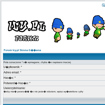
Forum Icy.pl Strona G��wna
Pola oznaczone * s� wymagane, chyba �e napisano inaczej
U�ytkownik: *
Adres email: *
Has�o: *
Potwierd� Has�o: *
Uwierzytelnianie:
�eby mie� pewno�� �e nie jeste� robotem, wpisz wy�wietlone cyfry