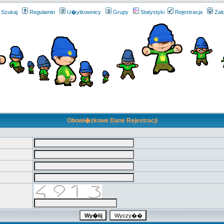
Szukaj
Regulamin
U�ytkownicy
Grupy
Statystyki
Rejestracja
Zal
Obowi�zkowe Dane Rejestracji