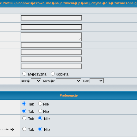
je Profilu (nieobowi�zkowe, mo�na je zmieni� p�niej, chyba �e s� zaznaczone 
M�czyzna
Kobieta
Dzie�
Miesi�c
Rok
Preferencje
Tak
Nie
Tak
Nie
Tak
Nie
o zmieni�
Tak
Nie