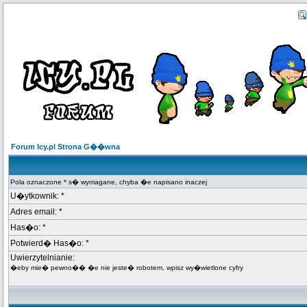
Forum Icy.pl Strona G��wna
Pola oznaczone * s� wymagane, chyba �e napisano inaczej
U�ytkownik: *
Adres email: *
Has�o: *
Potwierd� Has�o: *
Uwierzytelnianie:
�eby mie� pewno�� �e nie jeste� robotem, wpisz wy�wietlone cyfry