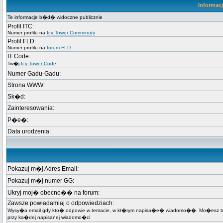
Informac
Te informacje b�d� widoczne publicznie
Profil ITC:
Numer profilu na
Icy Tower Comminuty
Profil FLD:
Numer profilu na
forum FLD
IT Code:
Tw�j
Icy Tower Code
Numer Gadu-Gadu:
Strona WWW:
Sk�d:
Zainteresowania:
P�e�:
Data urodzenia:
Pokazuj m�j Adres Email:
Pokazuj m�j numer GG:
Ukryj moj� obecno�� na forum:
Zawsze powiadamiaj o odpowiedziach:
Wysy�a email gdy kto� odpowie w temacie, w kt�rym napisa�e� wiadomo��. Mo�esz t
przy ka�dej napisanej wiadomo�ci