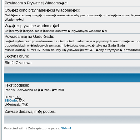
Powiadom o Prywatnej Wiadomo�ci:
Otw�rz okno przy nadej�ciu Wiadomo�ci:
Niekt�re szablony mog� otwiera� nowe okno aby poinformowa� o nadej�ciu nowej Prywa
Wiadomo�ci
W��cz prywatne wiadomo�ci:
Je�eli wy��czysz, nie b�dziesz dostawa� prywatnych wiadomo�ci
Powiadamiaj na Gadu-Gadu:
Je�eli wybierzesz powiadamiane na Gadu-Gadu, informacje o prywatnych wiadomo�ciach o
odpowiedziach w �ledzonych tematach, b�dziesz dostawa� tylko na Gadu-Gadu
Musisz doda� numer 9785306 do listy u�ytkownik�w w GG, �eby otrzymywa� powiadomie
J�zyk Forum:
Strefa Czasowa:
Tekst podpisu:
Podpis - dozwolona ilo�� znak�w: 500
HTML:
TAK
BBCode
:
TAK
U�mieszki:
TAK
Zawsze dodawaj m�j podpis:
Protected with: / Zabezpieczone przez:
Sblam!