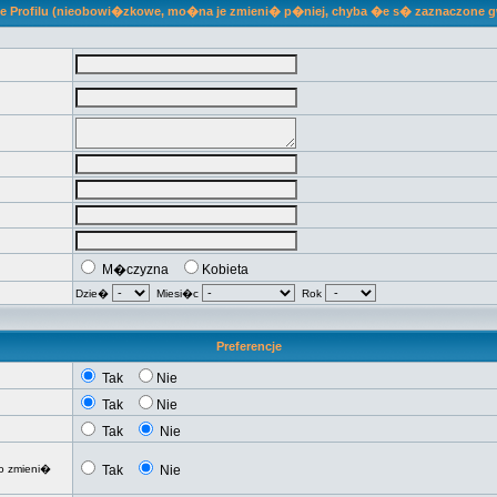
je Profilu (nieobowi�zkowe, mo�na je zmieni� p�niej, chyba �e s� zaznaczone 
M�czyzna
Kobieta
Dzie�
Miesi�c
Rok
Preferencje
Tak
Nie
Tak
Nie
Tak
Nie
o zmieni�
Tak
Nie