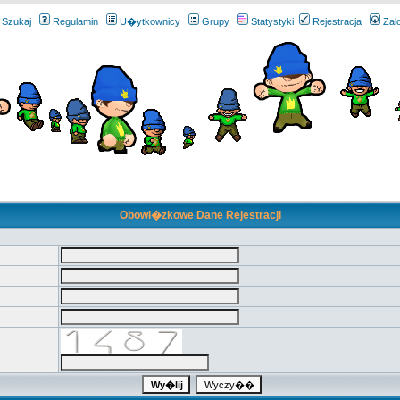
Szukaj
Regulamin
U�ytkownicy
Grupy
Statystyki
Rejestracja
Zal
Obowi�zkowe Dane Rejestracji