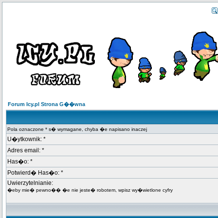
Forum Icy.pl Strona G��wna
Pola oznaczone * s� wymagane, chyba �e napisano inaczej
U�ytkownik: *
Adres email: *
Has�o: *
Potwierd� Has�o: *
Uwierzytelnianie:
�eby mie� pewno�� �e nie jeste� robotem, wpisz wy�wietlone cyfry