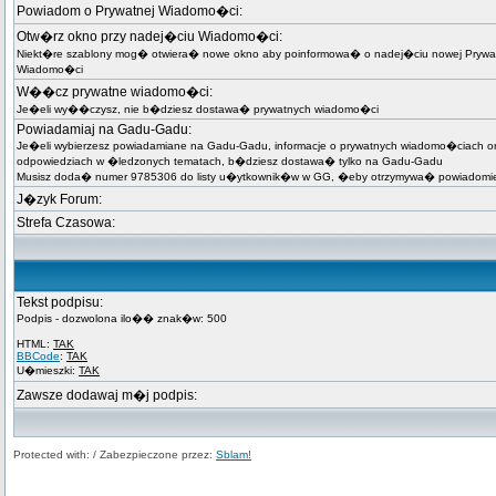
Powiadom o Prywatnej Wiadomo�ci:
Otw�rz okno przy nadej�ciu Wiadomo�ci:
Niekt�re szablony mog� otwiera� nowe okno aby poinformowa� o nadej�ciu nowej Prywa
Wiadomo�ci
W��cz prywatne wiadomo�ci:
Je�eli wy��czysz, nie b�dziesz dostawa� prywatnych wiadomo�ci
Powiadamiaj na Gadu-Gadu:
Je�eli wybierzesz powiadamiane na Gadu-Gadu, informacje o prywatnych wiadomo�ciach o
odpowiedziach w �ledzonych tematach, b�dziesz dostawa� tylko na Gadu-Gadu
Musisz doda� numer 9785306 do listy u�ytkownik�w w GG, �eby otrzymywa� powiadomie
J�zyk Forum:
Strefa Czasowa:
Tekst podpisu:
Podpis - dozwolona ilo�� znak�w: 500
HTML:
TAK
BBCode
:
TAK
U�mieszki:
TAK
Zawsze dodawaj m�j podpis:
Protected with: / Zabezpieczone przez:
Sblam!