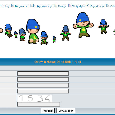
Szukaj
Regulamin
U�ytkownicy
Grupy
Statystyki
Rejestracja
Zal
Obowi�zkowe Dane Rejestracji