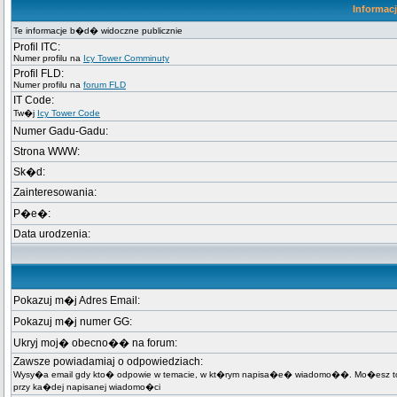
Informac
Te informacje b�d� widoczne publicznie
Profil ITC:
Numer profilu na
Icy Tower Comminuty
Profil FLD:
Numer profilu na
forum FLD
IT Code:
Tw�j
Icy Tower Code
Numer Gadu-Gadu:
Strona WWW:
Sk�d:
Zainteresowania:
P�e�:
Data urodzenia:
Pokazuj m�j Adres Email:
Pokazuj m�j numer GG:
Ukryj moj� obecno�� na forum:
Zawsze powiadamiaj o odpowiedziach:
Wysy�a email gdy kto� odpowie w temacie, w kt�rym napisa�e� wiadomo��. Mo�esz t
przy ka�dej napisanej wiadomo�ci