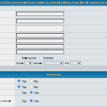
je Profilu (nieobowi�zkowe, mo�na je zmieni� p�niej, chyba �e s� zaznaczone 
M�czyzna
Kobieta
Dzie�
Miesi�c
Rok
Preferencje
Tak
Nie
Tak
Nie
Tak
Nie
o zmieni�
Tak
Nie