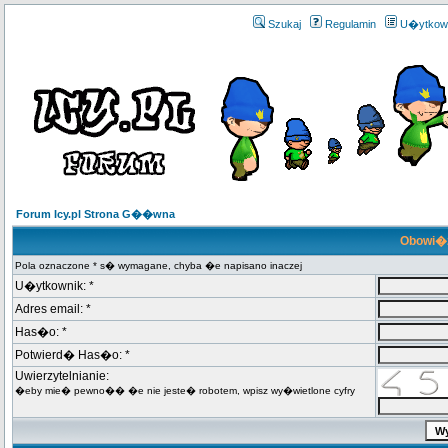
Szukaj
Regulamin
U�ytkow
Forum Icy.pl Strona G��wna
Obowi�z
Pola oznaczone * s� wymagane, chyba �e napisano inaczej
U�ytkownik: *
Adres email: *
Has�o: *
Potwierd� Has�o: *
Uwierzytelnianie:
�eby mie� pewno�� �e nie jeste� robotem, wpisz wy�wietlone cyfry