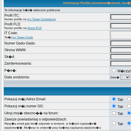
Informacje Profilu (nieobowi�zkowe, mo�
Te informacje b�d� widoczne publicznie
Profil ITC:
Numer profilu na
Icy Tower Comminuty
Profil FLD:
Numer profilu na
forum FLD
IT Code:
Tw�j
Icy Tower Code
Numer Gadu-Gadu:
Strona WWW:
Sk�d:
Zainteresowania:
P�e�:
M�czyz
Data urodzenia:
Dzie�
Pokazuj m�j Adres Email:
Tak
Pokazuj m�j numer GG:
Tak
Ukryj moj� obecno�� na forum:
Tak
Zawsze powiadamiaj o odpowiedziach:
Wysy�a email gdy kto� odpowie w temacie, w kt�rym napisa�e�
Tak
wiadomo��. Mo�esz to zmieni� przy ka�dej napisanej wiadomo�ci