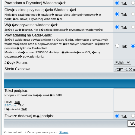
Powiadom o Prywatnej Wiadomo�ci:
Tak
Otw�rz okno przy nadej�ciu Wiadomo�ci:
Tak
Niekt�re szablony mog� otwiera� nowe okno aby poinformowa� o
nadej�ciu nowej Prywatnej Wiadomo�ci
W��cz prywatne wiadomo�ci:
Tak
Je�eli wy��czysz, nie b�dziesz dostawa� prywatnych wiadomo�ci
Powiadamiaj na Gadu-Gadu:
Je�eli wybierzesz powiadamiane na Gadu-Gadu, informacje o prywatnych
wiadomo�ciach oraz o odpowiedziach w �ledzonych tematach, b�dziesz
Tak
dostawa� tylko na Gadu-Gadu
Musisz doda� numer 9785306 do listy u�ytkownik�w w GG, �eby
otrzymywa� powiadomienia.
J�zyk Forum:
Strefa Czasowa:
Tekst podpisu:
Podpis - dozwolona ilo�� znak�w: 500
HTML:
TAK
BBCode
:
TAK
U�mieszki:
TAK
Zawsze dodawaj m�j podpis:
Tak
Protected with: / Zabezpieczone przez:
Sblam!