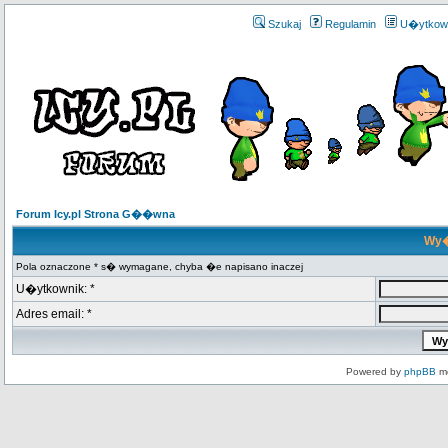
Szukaj
Regulamin
U�ytkow
Forum Icy.pl Strona G��wna
Wy�
Pola oznaczone * s� wymagane, chyba �e napisano inaczej
U�ytkownik: *
Adres email: *
Powered by
phpBB
mo