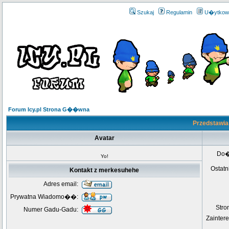
Szukaj
Regulamin
U�ytkow
Forum Icy.pl Strona G��wna
Przedstawia
Avatar
Do
Yo!
Ostatn
Kontakt z merkesuhehe
Adres email:
Prywatna Wiadomo��:
Str
Numer Gadu-Gadu:
Zainter