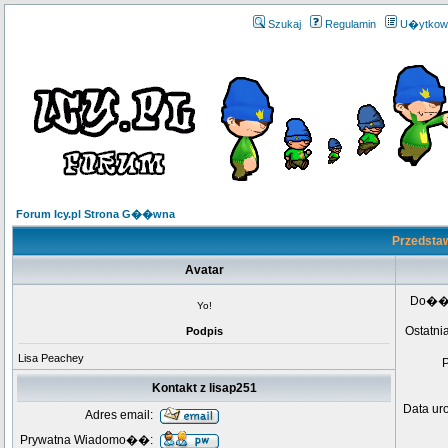
Szukaj
Regulamin
U�ytkow
Forum Icy.pl Strona G��wna
Przedstaw
Avatar
Do��
Yo!
Ostatni
Podpis
Lisa Peachey
Kontakt z lisap251
Data ur
Adres email:
Prywatna Wiadomo��: