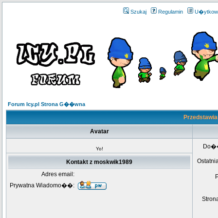
Szukaj
Regulamin
U�ytkow
Forum Icy.pl Strona G��wna
Przedstawia
Avatar
Do�
Yo!
Ostatni
Kontakt z moskwik1989
Adres email:
Prywatna Wiadomo��:
Stro