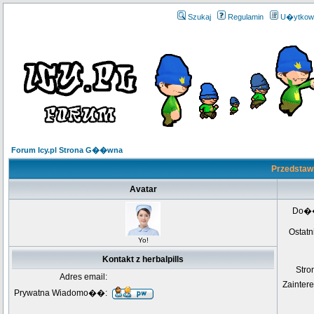
Szukaj
Regulamin
U�ytkow
Forum Icy.pl Strona G��wna
Przedstawi
Avatar
Do�
Ostatn
Yo!
Kontakt z herbalpills
Str
Adres email:
Zainter
Prywatna Wiadomo��: