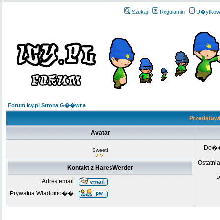
Szukaj
Regulamin
U�ytkow
Forum Icy.pl Strona G��wna
Przedstawi
Avatar
Do�
Sweet!
Ostatnia
Kontakt z HaresWerder
P
Adres email:
Prywatna Wiadomo��: