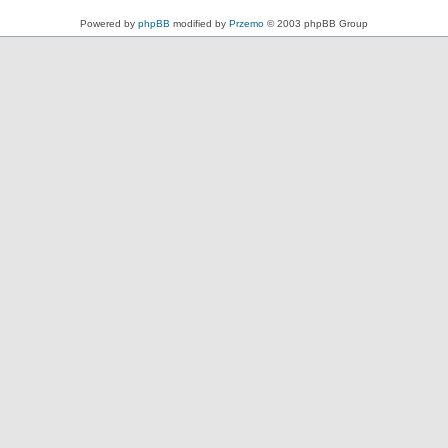
Powered by
phpBB
modified by
Przemo
© 2003 phpBB Group