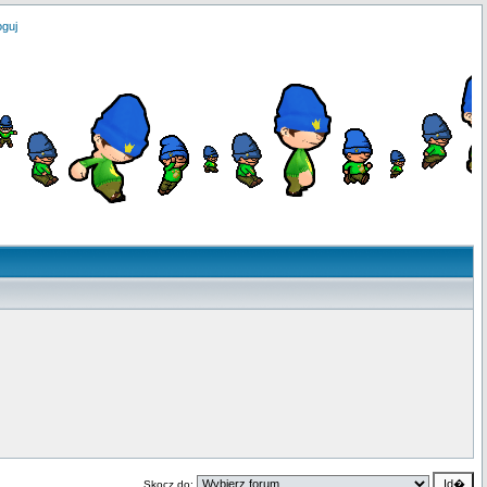
oguj
Skocz do: