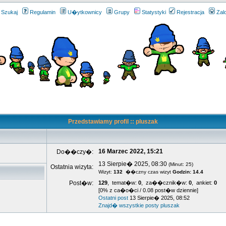
Szukaj
Regulamin
U�ytkownicy
Grupy
Statystyki
Rejestracja
Zal
Przedstawiamy profil :: pluszak
16 Marzec 2022, 15:21
Do��czy�:
13 Sierpie� 2025, 08:30
(Minut: 25)
Ostatnia wizyta:
Wizyt:
132
��czny czas wizyt
Godzin: 14.4
Post�w:
129
, temat�w:
0
, za��cznik�w:
0
, ankiet:
0
[0% z ca�o�ci / 0.08 post�w dziennie]
Ostatni post
13 Sierpie� 2025, 08:52
Znajd� wszystkie posty pluszak