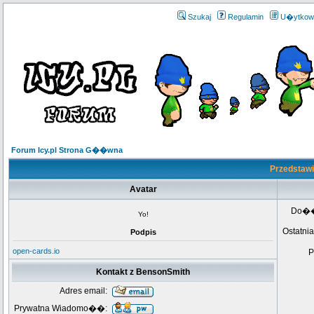
Szukaj
Regulamin
U�ytkow
Forum Icy.pl Strona G��wna
Przedstawi
Avatar
Do�
Yo!
Ostatnia
Podpis
open-cards.io
P
Kontakt z BensonSmith
Adres email:
Prywatna Wiadomo��: