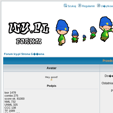
Szukaj
Regulamin
U�ytkow
Forum Icy.pl Strona G��wna
Przedst
Avatar
Do�
Hey, good!
Ostatnia
Podpis
P
loor 1478
combo 275
score ok. 81000
NML 732
UNML 325
CCC 138
TF 1689