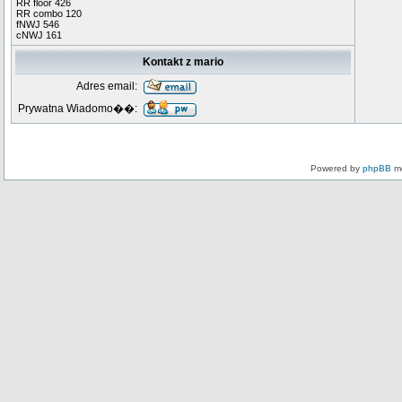
RR floor 426
RR combo 120
fNWJ 546
cNWJ 161
Kontakt z mario
Adres email:
Prywatna Wiadomo��:
Powered by
phpBB
mo