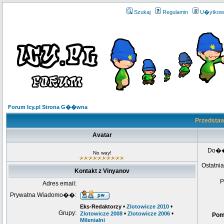
Szukaj
Regulamin
U�ytkow
Forum Icy.pl Strona G��wna
Przedstaw
Avatar
Do�
No way!
Ostatnia
Kontakt z Vinyanov
P
Adres email:
Prywatna Wiadomo��:
•
•
Eks-Redaktorzy
Zlotowicze 2010
Grupy:
•
•
Zlotowicze 2008
Zlotowicze 2006
Po
Milenialni