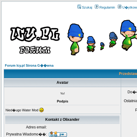
Szukaj
Regulamin
U�ytkow
Forum Icy.pl Strona G��wna
Przedstawi
Avatar
Do�
Yo!
Ostatni
Podpis
Nied�ugo Water Mod
Kontakt z Olixander
Adres email:
Prywatna Wiadomo��: