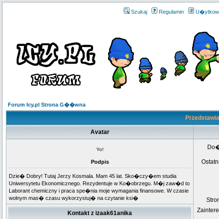
Szukaj
Regulamin
U�ytkow
Forum Icy.pl Strona G��wna
Przedstawia
Avatar
Do
Yo!
Ostatn
Podpis
Dzie� Dobry! Tutaj Jerzy Kosmala. Mam 45 lat. Sko�czy�em studia
Uniwersytetu Ekonomicznego. Rezydentuje w Ko�obrzegu. M�j zaw�d to
Laborant chemiczny i praca spe�nia moje wymagania finansowe. W czasie
wolnym mas� czasu wykorzystuj� na czytanie ksi�
Str
Zainter
Kontakt z izaak61anika