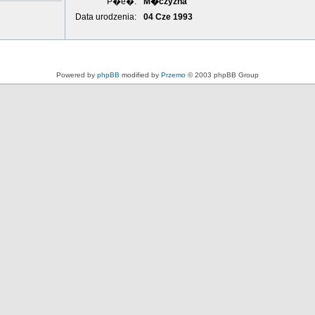
P�e�:
M�czyzna
Data urodzenia:
04 Cze 1993
Powered by
phpBB
modified by
Przemo
© 2003 phpBB Group