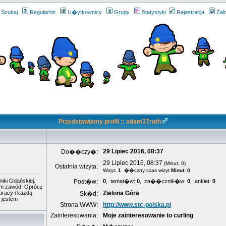
Szukaj
Regulamin
U�ytkownicy
Grupy
Statystyki
Rejestracja
Zal
Przedstawiamy profil :: adam37ruth
29 Lipiec 2016, 08:37
Do��czy�:
29 Lipiec 2016, 08:37
(Minut: 0)
Ostatnia wizyta:
Wizyt:
1
��czny czas wizyt
Minut: 0
niki Gdańskiej.
Post�w:
0
, temat�w:
0
, za��cznik�w:
0
, ankiet:
0
bym zawód. Oprócz
pracy i każdą
Zielona Góra
Sk�d:
a jestem
Strona WWW:
http://www.stc-polska.pl
Zainteresowania:
Moje zainteresowanie to curling