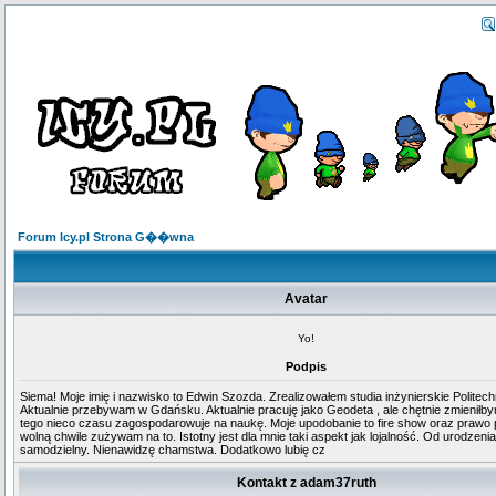
Forum Icy.pl Strona G��wna
Avatar
Yo!
Podpis
Siema! Moje imię i nazwisko to Edwin Szozda. Zrealizowałem studia inżynierskie Politech
Aktualnie przebywam w Gdańsku. Aktualnie pracuję jako Geodeta , ale chętnie zmienił
tego nieco czasu zagospodarowuje na naukę. Moje upodobanie to fire show oraz prawo 
wolną chwile zużywam na to. Istotny jest dla mnie taki aspekt jak lojalność. Od urodzeni
samodzielny. Nienawidzę chamstwa. Dodatkowo lubię cz
Kontakt z adam37ruth