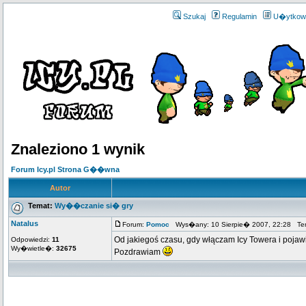
Szukaj
Regulamin
U�ytkow
Znaleziono 1 wynik
Forum Icy.pl Strona G��wna
Autor
Temat:
Wy��czanie si� gry
Natalus
Forum:
Pomoc
Wys�any: 10 Sierpie� 2007, 22:28 Te
Od jakiegoś czasu, gdy włączam Icy Towera i pojawi
Odpowiedzi:
11
Wy�wietle�:
32675
Pozdrawiam