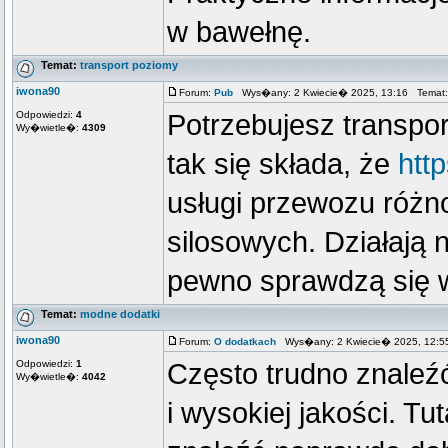
w bawełnę.
Temat:
transport poziomy
iwona90
Forum:
Pub
Wys�any: 2 Kwiecie� 2025, 13:16 Temat
Odpowiedzi:
4
Potrzebujesz transpor
Wy�wietle�:
4309
tak się składa, że
http
usługi przewozu róż
silosowych. Działają n
pewno sprawdzą się 
Temat:
modne dodatki
iwona90
Forum:
O dodatkach
Wys�any: 2 Kwiecie� 2025, 12:
Odpowiedzi:
1
Często trudno znaleźć
Wy�wietle�:
4042
i wysokiej jakości. Tu