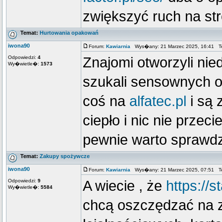
zwiększyć ruch na str
Temat:
Hurtowania opakowań
iwona90
Forum:
Kawiarnia
Wys�any: 21 Marzec 2025, 16:41 T
Odpowiedzi:
4
Znajomi otworzyli nie
Wy�wietle�:
1573
szukali sensownych o
coś na
alfatec.pl
i są 
ciepło i nic nie przec
pewnie warto sprawdz
Temat:
Zakupy spożywcze
iwona90
Forum:
Kawiarnia
Wys�any: 21 Marzec 2025, 07:51 T
Odpowiedzi:
9
A wiecie , że
https://st
Wy�wietle�:
5584
chcą oszczędzać na 