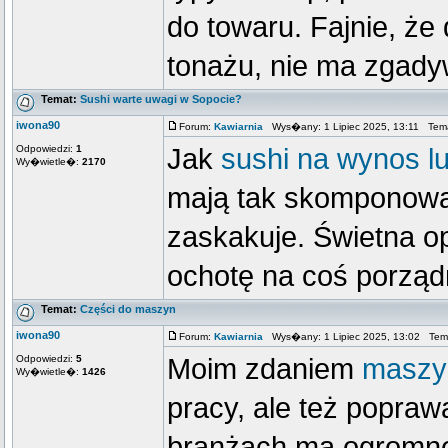
do towaru. Fajnie, że
tonażu, nie ma zgady
Temat:
Sushi warte uwagi w Sopocie?
iwona90
Forum:
Kawiarnia
Wys�any: 1 Lipiec 2025, 13:11 Tem
Odpowiedzi:
1
Jak
sushi na wynos lu
Wy�wietle�:
2170
mają tak skomponowa
zaskakuje. Świetna op
ochotę na coś porząd
Temat:
Części do maszyn
iwona90
Forum:
Kawiarnia
Wys�any: 1 Lipiec 2025, 13:02 Tem
Odpowiedzi:
5
Moim zdaniem
maszy
Wy�wietle�:
1426
pracy, ale też popraw
branżach ma ogromne