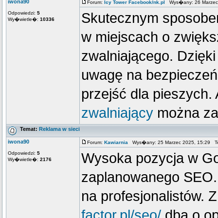
iwona90
Forum:
Icy Tower Facebook/nk.pl
Wys�any: 26 Marzec 
Odpowiedzi:
5
Skutecznym sposobem
Wy�wietle�:
10336
w miejscach o zwięks
zwalniającego. Dzięk
uwagę na bezpieczeńs
przejść dla pieszych. 
zwalniający
można zam
Temat:
Reklama w sieci
iwona90
Forum:
Kawiarnia
Wys�any: 25 Marzec 2025, 15:29 T
Odpowiedzi:
5
Wysoka pozycja w Goo
Wy�wietle�:
2176
zaplanowanego SEO. D
na profesjonalistów. 
factor.pl/seo/
dba o opt