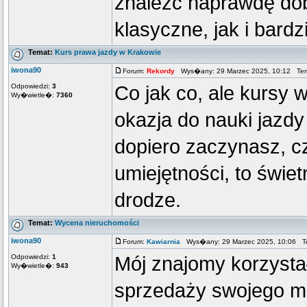
znaleźć naprawdę do
klasyczne, jak i bardz
Temat:
Kurs prawa jazdy w Krakowie
iwona90
Forum:
Rekordy
Wys�any: 29 Marzec 2025, 10:12 Te
Odpowiedzi:
3
Co jak co, ale kursy 
Wy�wietle�:
7360
okazja do nauki jazdy
dopiero zaczynasz, c
umiejętności, to świe
drodze.
Temat:
Wycena nieruchomości
iwona90
Forum:
Kawiarnia
Wys�any: 29 Marzec 2025, 10:06 T
Odpowiedzi:
1
Mój znajomy korzysta
Wy�wietle�:
943
sprzedaży swojego mi