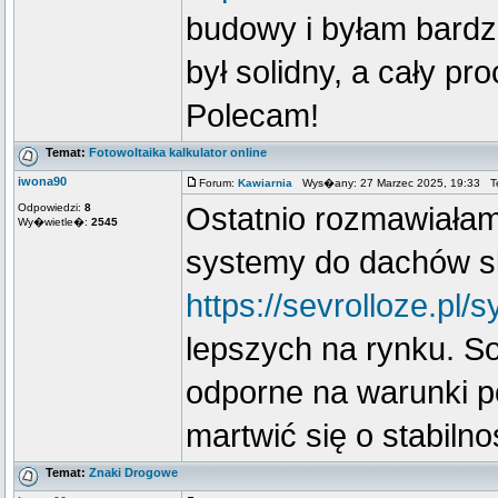
budowy i byłam bardz
był solidny, a cały p
Polecam!
Temat:
Fotowoltaika kalkulator online
iwona90
Forum:
Kawiarnia
Wys�any: 27 Marzec 2025, 19:33 T
Odpowiedzi:
8
Ostatnio rozmawiałam
Wy�wietle�:
2545
systemy do dachów s
https://sevrolloze.p
lepszych na rynku. Sol
odporne na warunki p
martwić się o stabilno
Temat:
Znaki Drogowe