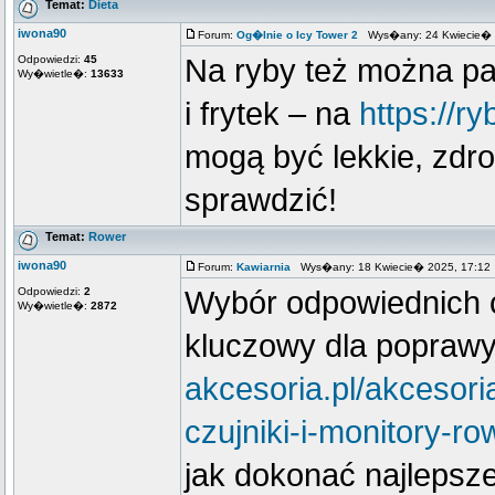
Temat:
Dieta
iwona90
Forum:
Og�lnie o Icy Tower 2
Wys�any: 24 Kwiecie� 
Odpowiedzi:
45
Na ryby też można pat
Wy�wietle�:
13633
i frytek – na
https://ry
mogą być lekkie, zdr
sprawdzić!
Temat:
Rower
iwona90
Forum:
Kawiarnia
Wys�any: 18 Kwiecie� 2025, 17:12
Odpowiedzi:
2
Wybór odpowiednich c
Wy�wietle�:
2872
kluczowy dla popraw
akcesoria.pl/akcesor
czujniki-i-monitory-r
jak dokonać najlepsz