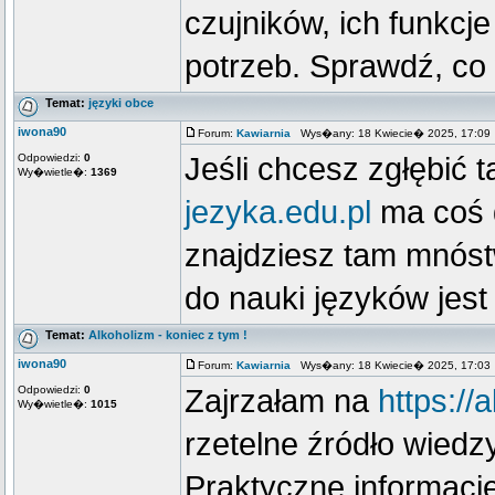
czujników, ich funkc
potrzeb. Sprawdź, co
Temat:
języki obce
iwona90
Forum:
Kawiarnia
Wys�any: 18 Kwiecie� 2025, 17:09
Odpowiedzi:
0
Jeśli chcesz zgłębić t
Wy�wietle�:
1369
jezyka.edu.pl
ma coś d
znajdziesz tam mnóst
do nauki języków jest
Temat:
Alkoholizm - koniec z tym !
iwona90
Forum:
Kawiarnia
Wys�any: 18 Kwiecie� 2025, 17:03
Odpowiedzi:
0
Zajrzałam na
https://
Wy�wietle�:
1015
rzetelne źródło wiedz
Praktyczne informacje