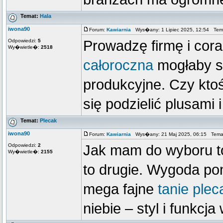
Temat:
Hala
iwona90
Forum:
Kawiarnia
Wys�any: 1 Lipiec 2025, 12:54 Tem
Odpowiedzi:
5
Prowadzę firmę i cor
Wy�wietle�:
2518
całoroczna
mogłaby si
produkcyjne. Czy kto
się podzielić plusami
Temat:
Plecak
iwona90
Forum:
Kawiarnia
Wys�any: 21 Maj 2025, 06:15 Tema
Odpowiedzi:
2
Jak mam do wyboru to
Wy�wietle�:
2155
to drugie. Wygoda pon
mega fajne
tanie ple
niebie – styl i funkcj