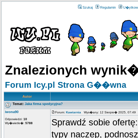
Szukaj
Regulamin
U�ytkow
Znalezionych wynik�
Forum Icy.pl Strona G��wna
Autor
Temat:
Jaka firma spedycyjna?
iwona90
Forum:
Kawiarnia
Wys�any: 12 Sierpie� 2025, 07:49
Odpowiedzi:
10
Sprawdź sobie ofertę
Wy�wietle�:
5788
typy naczep, podnosz