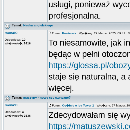
usługi, ponieważ wyc
profesjonalna.
Temat:
Nauka angielskiego
iwona90
Forum:
Kawiarnia
Wys�any: 29 Marzec 2025, 09:47 T
Odpowiedzi:
10
To niesamowite, jak 
Wy�wietle�:
3616
będąc w pełni otoczo
https://glossa.pl/obo
staje się naturalna, 
więcej.
Temat:
maszyny - nowe czy używane?
iwona90
Forum:
Og�lnie o Icy Tower 2
Wys�any: 27 Marzec 20
Odpowiedzi:
4
Zdecydowałam się wy
Wy�wietle�:
2536
https://matuszewski.