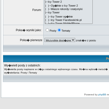
Forum:
Poka� wyniki jako:
Posty
Tematy
Poka� pierwsze
znak�w z postu
Pr
Wy�wietl posty z ostatnich:
Wy�wietla posty napisane w ci�gu ostatniego wybranego czasu. Mo�na wybra� metod�
wy�wietlania: Posty i Tematy
Powered by
phpBB
mo