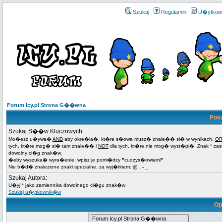
Szukaj
Regulamin
U�ytkow
Forum Icy.pl Strona G��wna
Pos
Szukaj S��w Kluczowych:
Mo�esz u�ywa�
AND
aby okre�la�, kt�re s�owa musz� znale�� si� w wynikach,
O
tych, kt�re mog� si� tam znale�� i
NOT
dla tych, kt�re nie mog� wyst�pi�. Znak * za
dowolny ci�g znak�w.
�eby wyszuka� wyra�enie, wpisz je pomi�dzy
"
cudzys�owiami
"
Nie b�d� znalezione znaki specialne, za wyj�tkiem:
@ . - _
Szukaj Autora:
U�yj * jako zamiennika dowolnego ci�gu znak�w
Szukaj u�ytkownik�w
Op