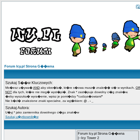
Forum Icy.pl Strona G��wna
Szukaj S��w Kluczowych:
Mo�esz u�ywa�
AND
aby okre�la�, kt�re s�owa musz� znale�� si� w wynikach,
O
NOT
dla tych, kt�re nie mog� wyst�pi�. Znak * zast�puje dowolny ci�g znak�w.
�eby wyszuka� wyra�enie, wpisz je pomi�dzy
"
cudzys�owiami
"
Nie b�d� znalezione znaki specialne, za wyj�tkiem:
@ . - _
Szukaj Autora:
U�yj * jako zamiennika dowolnego ci�gu znak�w
Szukaj u�ytkownik�w