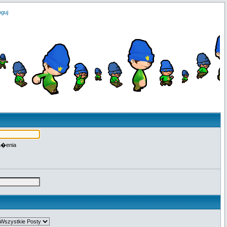
oguj
a�enia