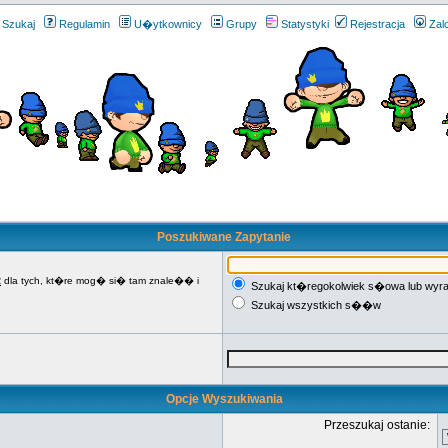
Szukaj
Regulamin
U�ytkownicy
Grupy
Statystyki
Rejestracja
Zal
Poszukiwane Zapytanie
R
dla tych, kt�re mog� si� tam znale�� i
Szukaj kt�regokolwiek s�owa lub wyr
Szukaj wszystkich s��w
Opcje Wyszukiwania
Przeszukaj ostanie: