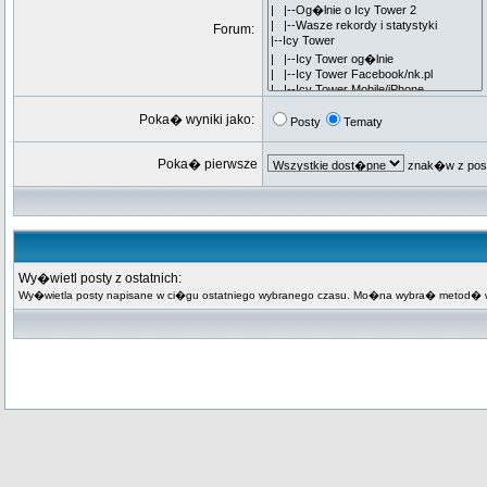
Forum:
Poka� wyniki jako:
Posty
Tematy
Poka� pierwsze
znak�w z pos
Wy�wietl posty z ostatnich:
Wy�wietla posty napisane w ci�gu ostatniego wybranego czasu. Mo�na wybra� metod� wy