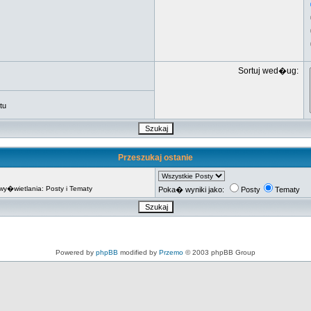
Sortuj wed�ug:
tu
Przeszukaj ostanie
�wietlania: Posty i Tematy
Poka� wyniki jako:
Posty
Tematy
Powered by
phpBB
modified by
Przemo
© 2003 phpBB Group