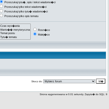
Przeszukaj tytu�, opis i tekst wiadomo�ci
Przeszukaj tylko tekst wiadomo�ci
Przeszukaj tylko tytu� wiadomo�ci
Przeszukaj tylko opis tematu
Rosn�co
Malej�co
Skocz do:
Strona wygenerowana w 0.01 sekundy. Zapyta� do SQL: 9