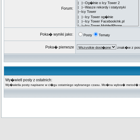
Forum:
Poka� wyniki jako:
Posty
Tematy
Poka� pierwsze
znak�w z pos
Wy�wietl posty z ostatnich:
Wy�wietla posty napisane w ci�gu ostatniego wybranego czasu. Mo�na wybra� metod� wy