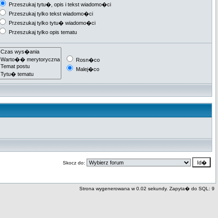
Przeszukaj tytu�, opis i tekst wiadomo�ci
Przeszukaj tylko tekst wiadomo�ci
Przeszukaj tylko tytu� wiadomo�ci
Przeszukaj tylko opis tematu
Rosn�co
Malej�co
Skocz do:
Strona wygenerowana w 0.02 sekundy. Zapyta� do SQL: 9