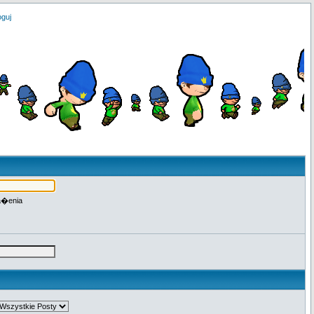
oguj
a�enia