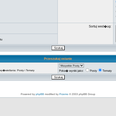
Sortuj wed�ug:
tu
Przeszukaj ostanie
�wietlania: Posty i Tematy
Poka� wyniki jako:
Posty
Tematy
Powered by
phpBB
modified by
Przemo
© 2003 phpBB Group