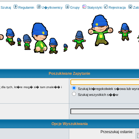
Szukaj
Regulamin
U�ytkownicy
Grupy
Statystyki
Rejestracja
Zal
Poszukiwane Zapytanie
R
dla tych, kt�re mog� si� tam znale�� i
Szukaj kt�regokolwiek s�owa lub wyr
Szukaj wszystkich s��w
Opcje Wyszukiwania
Przeszukaj ostanie: