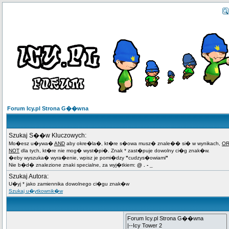
Forum Icy.pl Strona G��wna
Szukaj S��w Kluczowych:
Mo�esz u�ywa�
AND
aby okre�la�, kt�re s�owa musz� znale�� si� w wynikach,
O
NOT
dla tych, kt�re nie mog� wyst�pi�. Znak * zast�puje dowolny ci�g znak�w.
�eby wyszuka� wyra�enie, wpisz je pomi�dzy
"
cudzys�owiami
"
Nie b�d� znalezione znaki specialne, za wyj�tkiem:
@ . - _
Szukaj Autora:
U�yj * jako zamiennika dowolnego ci�gu znak�w
Szukaj u�ytkownik�w