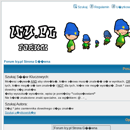
Szukaj
Regulamin
U�ytkow
Forum Icy.pl Strona G��wna
Pos
Szukaj S��w Kluczowych:
Mo�esz u�ywa�
AND
aby okre�la�, kt�re s�owa musz� znale�� si� w wynikach,
O
tych, kt�re mog� si� tam znale�� i
NOT
dla tych, kt�re nie mog� wyst�pi�. Znak * za
dowolny ci�g znak�w.
�eby wyszuka� wyra�enie, wpisz je pomi�dzy
"
cudzys�owiami
"
Nie b�d� znalezione znaki specialne, za wyj�tkiem:
@ . - _
Szukaj Autora:
U�yj * jako zamiennika dowolnego ci�gu znak�w
Szukaj u�ytkownik�w
Op