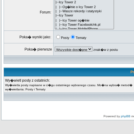
Forum:
Poka� wyniki jako:
Posty
Tematy
Poka� pierwsze
znak�w z postu
Pr
Wy�wietl posty z ostatnich:
Wy�wietla posty napisane w ci�gu ostatniego wybranego czasu. Mo�na wybra� metod�
wy�wietlania: Posty i Tematy
Powered by
phpBB
mo