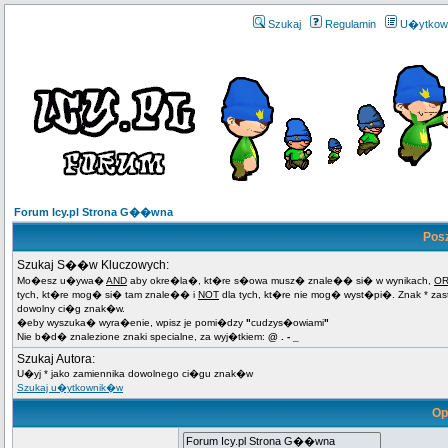
Szukaj
Regulamin
U�ytkow
Forum Icy.pl Strona G��wna
Pos
Szukaj S��w Kluczowych:
Mo�esz u�ywa�
AND
aby okre�la�, kt�re s�owa musz� znale�� si� w wynikach,
O
tych, kt�re mog� si� tam znale�� i
NOT
dla tych, kt�re nie mog� wyst�pi�. Znak * za
dowolny ci�g znak�w.
�eby wyszuka� wyra�enie, wpisz je pomi�dzy
"
cudzys�owiami
"
Nie b�d� znalezione znaki specialne, za wyj�tkiem:
@ . - _
Szukaj Autora:
U�yj * jako zamiennika dowolnego ci�gu znak�w
Szukaj u�ytkownik�w
Op