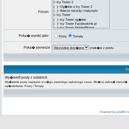
Forum:
Poka� wyniki jako:
Posty
Tematy
Poka� pierwsze
znak�w z postu
Pr
Wy�wietl posty z ostatnich:
Wy�wietla posty napisane w ci�gu ostatniego wybranego czasu. Mo�na wybra� metod�
wy�wietlania: Posty i Tematy
Powered by
phpBB
mo