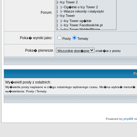
Forum:
Poka� wyniki jako:
Posty
Tematy
Poka� pierwsze
znak�w z postu
Pr
Wy�wietl posty z ostatnich:
Wy�wietla posty napisane w ci�gu ostatniego wybranego czasu. Mo�na wybra� metod�
wy�wietlania: Posty i Tematy
Powered by
phpBB
mo