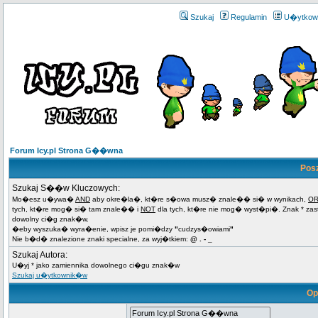
Szukaj
Regulamin
U�ytkow
Forum Icy.pl Strona G��wna
Pos
Szukaj S��w Kluczowych:
Mo�esz u�ywa�
AND
aby okre�la�, kt�re s�owa musz� znale�� si� w wynikach,
O
tych, kt�re mog� si� tam znale�� i
NOT
dla tych, kt�re nie mog� wyst�pi�. Znak * za
dowolny ci�g znak�w.
�eby wyszuka� wyra�enie, wpisz je pomi�dzy
"
cudzys�owiami
"
Nie b�d� znalezione znaki specialne, za wyj�tkiem:
@ . - _
Szukaj Autora:
U�yj * jako zamiennika dowolnego ci�gu znak�w
Szukaj u�ytkownik�w
Op