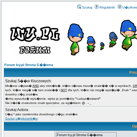
Szukaj
Regulamin
U�ytkow
Forum Icy.pl Strona G��wna
Pos
Szukaj S��w Kluczowych:
Mo�esz u�ywa�
AND
aby okre�la�, kt�re s�owa musz� znale�� si� w wynikach,
O
tych, kt�re mog� si� tam znale�� i
NOT
dla tych, kt�re nie mog� wyst�pi�. Znak * za
dowolny ci�g znak�w.
�eby wyszuka� wyra�enie, wpisz je pomi�dzy
"
cudzys�owiami
"
Nie b�d� znalezione znaki specialne, za wyj�tkiem:
@ . - _
Szukaj Autora:
U�yj * jako zamiennika dowolnego ci�gu znak�w
Szukaj u�ytkownik�w
Op