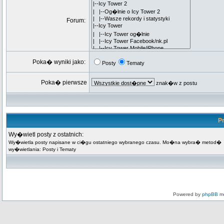
Forum:
Poka� wyniki jako:
Posty
Tematy
Poka� pierwsze
znak�w z postu
Pr
Wy�wietl posty z ostatnich:
Wy�wietla posty napisane w ci�gu ostatniego wybranego czasu. Mo�na wybra� metod�
wy�wietlania: Posty i Tematy
Powered by
phpBB
mo