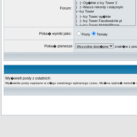
Forum:
Poka� wyniki jako:
Posty
Tematy
Poka� pierwsze
znak�w z pos
Wy�wietl posty z ostatnich:
Wy�wietla posty napisane w ci�gu ostatniego wybranego czasu. Mo�na wybra� metod� wy