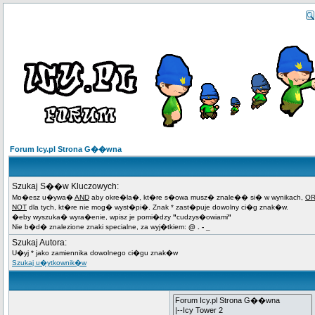
Forum Icy.pl Strona G��wna
Szukaj S��w Kluczowych:
Mo�esz u�ywa�
AND
aby okre�la�, kt�re s�owa musz� znale�� si� w wynikach,
O
NOT
dla tych, kt�re nie mog� wyst�pi�. Znak * zast�puje dowolny ci�g znak�w.
�eby wyszuka� wyra�enie, wpisz je pomi�dzy
"
cudzys�owiami
"
Nie b�d� znalezione znaki specialne, za wyj�tkiem:
@ . - _
Szukaj Autora:
U�yj * jako zamiennika dowolnego ci�gu znak�w
Szukaj u�ytkownik�w