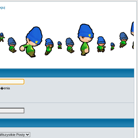
oguj
a�enia