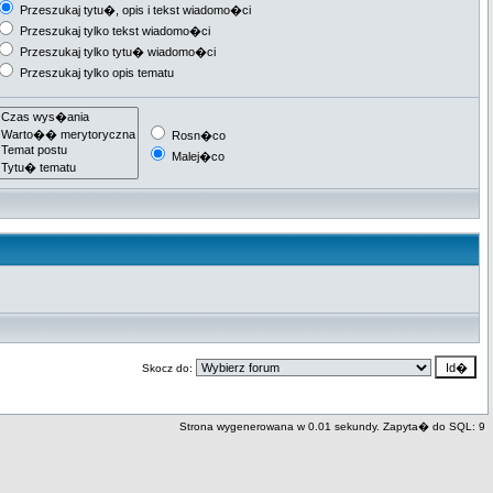
Przeszukaj tytu�, opis i tekst wiadomo�ci
Przeszukaj tylko tekst wiadomo�ci
Przeszukaj tylko tytu� wiadomo�ci
Przeszukaj tylko opis tematu
Rosn�co
Malej�co
Skocz do:
Strona wygenerowana w 0.01 sekundy. Zapyta� do SQL: 9