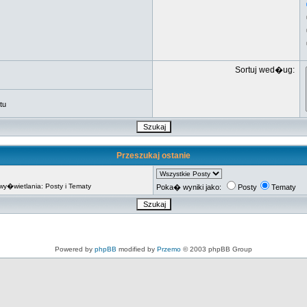
Sortuj wed�ug:
tu
Przeszukaj ostanie
�wietlania: Posty i Tematy
Poka� wyniki jako:
Posty
Tematy
Powered by
phpBB
modified by
Przemo
© 2003 phpBB Group