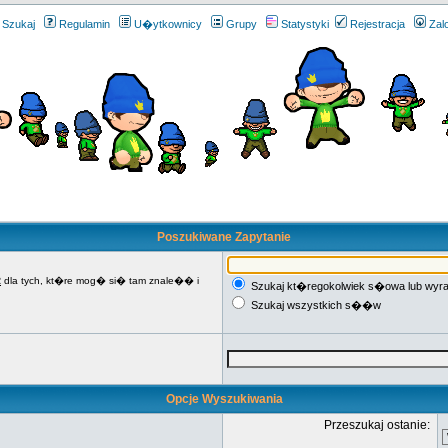
Szukaj
Regulamin
U�ytkownicy
Grupy
Statystyki
Rejestracja
Zal
Poszukiwane Zapytanie
R
dla tych, kt�re mog� si� tam znale�� i
Szukaj kt�regokolwiek s�owa lub wyr
Szukaj wszystkich s��w
Opcje Wyszukiwania
Przeszukaj ostanie: