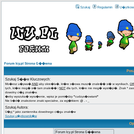
Szukaj
Regulamin
U�ytkow
Forum Icy.pl Strona G��wna
Pos
Szukaj S��w Kluczowych:
Mo�esz u�ywa�
AND
aby okre�la�, kt�re s�owa musz� znale�� si� w wynikach,
O
tych, kt�re mog� si� tam znale�� i
NOT
dla tych, kt�re nie mog� wyst�pi�. Znak * za
dowolny ci�g znak�w.
�eby wyszuka� wyra�enie, wpisz je pomi�dzy
"
cudzys�owiami
"
Nie b�d� znalezione znaki specialne, za wyj�tkiem:
@ . - _
Szukaj Autora:
U�yj * jako zamiennika dowolnego ci�gu znak�w
Szukaj u�ytkownik�w
Op