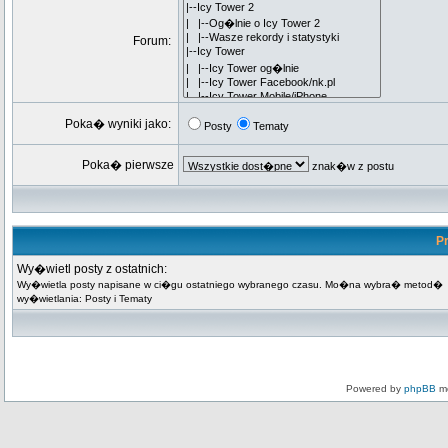
Forum:
Poka� wyniki jako:
Posty
Tematy
Poka� pierwsze
znak�w z postu
Pr
Wy�wietl posty z ostatnich:
Wy�wietla posty napisane w ci�gu ostatniego wybranego czasu. Mo�na wybra� metod�
wy�wietlania: Posty i Tematy
Powered by
phpBB
mo