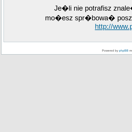
Je�li nie potrafisz zna
mo�esz spr�bowa� poszuk
http://www
Powered by
phpBB
mo