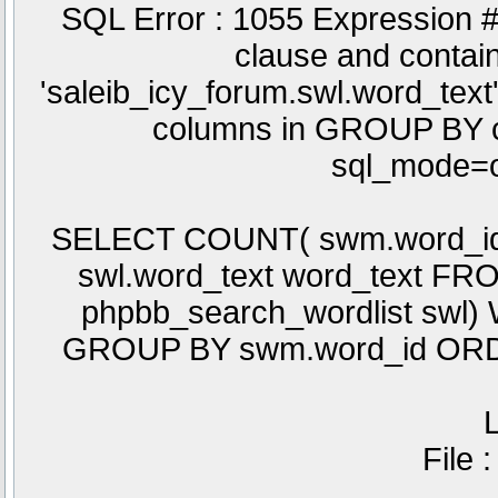
SQL Error : 1055 Expression 
clause and conta
'saleib_icy_forum.swl.word_text'
columns in GROUP BY cla
sql_mode=o
SELECT COUNT( swm.word_id )
swl.word_text word_text F
phpbb_search_wordlist swl)
GROUP BY swm.word_id ORD
L
File 