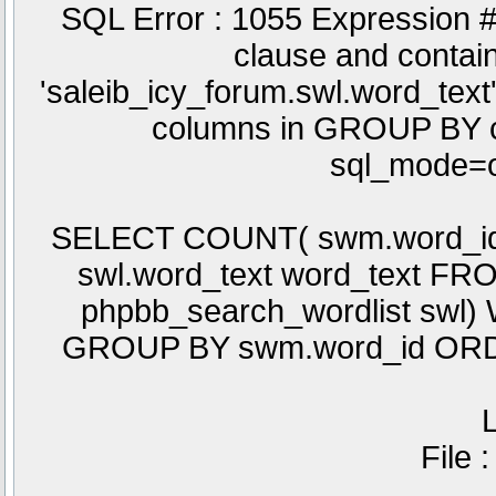
SQL Error : 1055 Expression 
clause and conta
'saleib_icy_forum.swl.word_text'
columns in GROUP BY cla
sql_mode=o
SELECT COUNT( swm.word_id )
swl.word_text word_text F
phpbb_search_wordlist swl)
GROUP BY swm.word_id ORD
L
File 