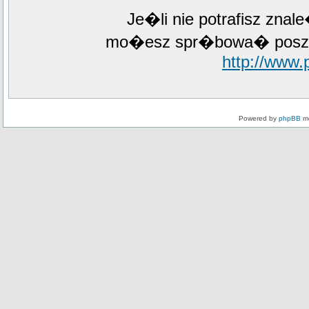
Je�li nie potrafisz zna
mo�esz spr�bowa� poszuk
http://www
Powered by
phpBB
mo