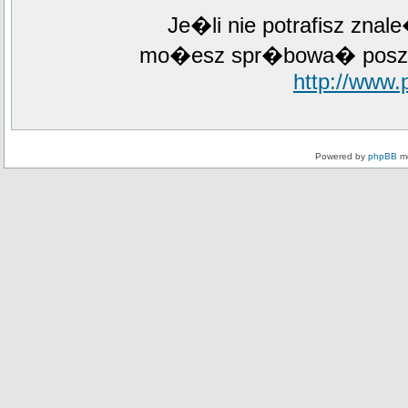
Je�li nie potrafisz zna
mo�esz spr�bowa� poszuk
http://www
Powered by
phpBB
mo