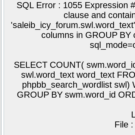
SQL Error : 1055 Expression 
clause and conta
'saleib_icy_forum.swl.word_text'
columns in GROUP BY cla
sql_mode=o
SELECT COUNT( swm.word_id )
swl.word_text word_text F
phpbb_search_wordlist swl)
GROUP BY swm.word_id ORD
L
File 