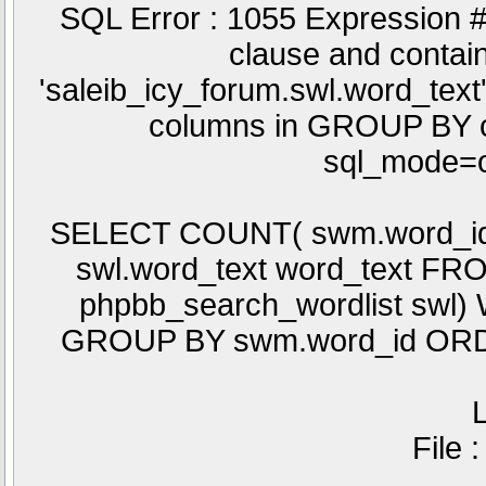
SQL Error : 1055 Expression 
clause and conta
'saleib_icy_forum.swl.word_text'
columns in GROUP BY cla
sql_mode=o
SELECT COUNT( swm.word_id )
swl.word_text word_text F
phpbb_search_wordlist swl)
GROUP BY swm.word_id ORD
L
File 