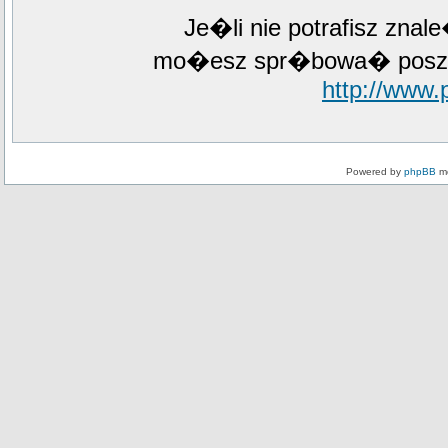
Je�li nie potrafisz zna
mo�esz spr�bowa� poszuk
http://www
Powered by
phpBB
mo